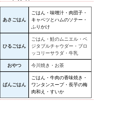
ごはん・味噌汁・肉団子・
あさごはん
キャベツとハムのソテー・
ふりかけ
ごはん・鮭のムニエル・ベ
ひるごはん
ジタブルチャウダー・ブロ
ッコリーサラダ・牛乳
おやつ
今川焼き・お茶
ごはん・牛肉の香味焼き・
ばんごはん
ワンタンスープ・長芋の梅
肉和え・すいか
▲ページ上部に戻る
と
個人情報保護
|
リンクについて
|
著作権に
り
ついて
|
アクセシビリティ