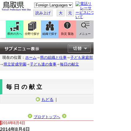
こ
の
ペ
読み上げ
大
元
ー
ジ
を
翻
訳
県外の方へ
分野で探す
組織で探す
防災 緊急
メニュー
す
る
現在の位置：
ホーム
県の組織と仕事
子ども家庭部
県立皆成学園
子ども達の食事
毎日の献立
毎日の献立
もどる
｜
ブログトップへ
2014年8月4日
2014年8月4日