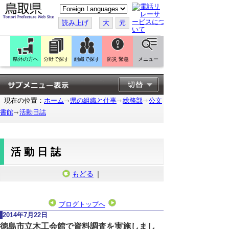
こ
の
ペ
読み上げ
大
元
ー
ジ
を
翻
訳
県外の方へ
分野で探す
組織で探す
防災 緊急
メニュー
す
る
現在の位置：
ホーム
県の組織と仕事
総務部
公文
書館
活動日誌
活動日誌
もどる
｜
ブログトップへ
2014年7月22日
徳島市立木工会館で資料調査を実施しまし