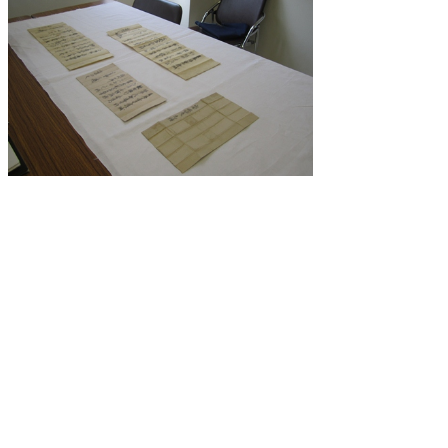
戦国末期の南条氏に関する新出文書
県史編さん室
公文書館
2014/07/22 in
県史編さん室
,
調査
▲ページ上部に戻る
と
個人情報保護
|
リンクについて
|
著作権に
り
ついて
|
アクセシビリティ
ネ
鳥取県立公文書館
ッ
住所 〒680-0017