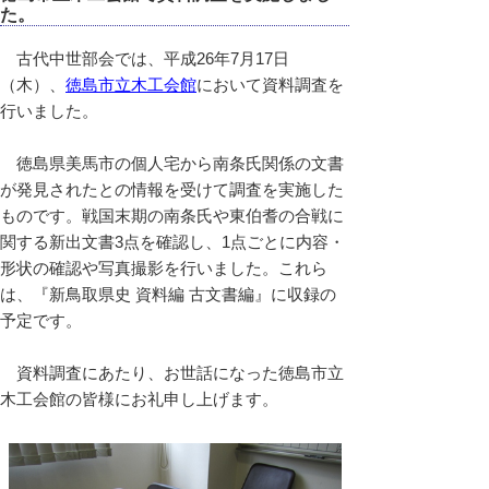
た。
古代中世部会では、平成26年7月17日
（木）、
徳島市立木工会館
において資料調査を
行いました。
徳島県美馬市の個人宅から南条氏関係の文書
が発見されたとの情報を受けて調査を実施した
ものです。戦国末期の南条氏や東伯耆の合戦に
関する新出文書3点を確認し、1点ごとに内容・
形状の確認や写真撮影を行いました。これら
は、『新鳥取県史 資料編 古文書編』に収録の
予定です。
資料調査にあたり、お世話になった徳島市立
木工会館の皆様にお礼申し上げます。