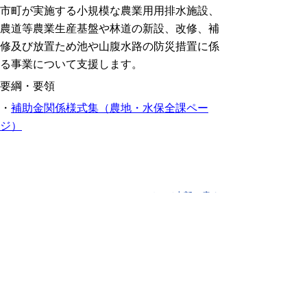
市町が実施する小規模な農業用用排水施設、
農道等農業生産基盤や林道の新設、改修、補
修及び放置ため池や山腹水路の防災措置に係
る事業について支援します。
要綱・要領
・
補助金関係様式集（農地・水保全課ペー
ジ）
▲ページ上部に戻る
と
個人情報保護
|
リンクについて
|
著作権に
り
ついて
|
アクセシビリティ
ネ
鳥取県東部農林事務所
ッ
住所 〒680-0061
ト
鳥取県鳥取市立川町6丁目176