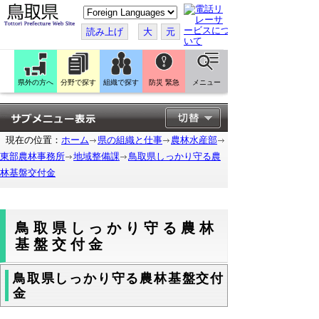
こ
の
ペ
読み上げ
大
元
ー
ジ
を
翻
訳
県外の方へ
分野で探す
組織で探す
防災 緊急
メニュー
す
る
現在の位置：
ホーム
県の組織と仕事
農林水産部
東部農林事務所
地域整備課
鳥取県しっかり守る農
林基盤交付金
鳥取県しっかり守る農林
基盤交付金
鳥取県しっかり守る農林基盤交付
金