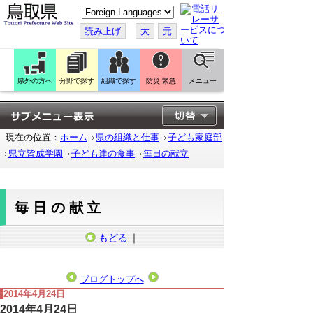
こ
の
ペ
読み上げ
大
元
ー
ジ
を
翻
訳
県外の方へ
分野で探す
組織で探す
防災 緊急
メニュー
す
る
現在の位置：
ホーム
県の組織と仕事
子ども家庭部
県立皆成学園
子ども達の食事
毎日の献立
毎日の献立
もどる
｜
ブログトップへ
2014年4月24日
2014年4月24日