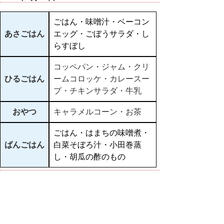
ごはん・味噌汁・ベーコン
あさごはん
エッグ・ごぼうサラダ・し
らすぼし
コッペパン・ジャム・クリ
ひるごはん
ームコロッケ・カレースー
プ・チキンサラダ・牛乳
おやつ
キャラメルコーン・お茶
ごはん・はまちの味噌煮・
ばんごはん
白菜そぼろ汁・小田巻蒸
し・胡瓜の酢のもの
▲ページ上部に戻る
と
個人情報保護
|
リンクについて
|
著作権に
り
ついて
|
アクセシビリティ