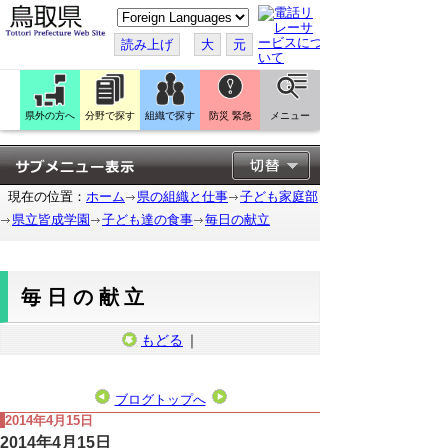
こ
の
ペ
読み上げ
大
元
ー
ジ
を
翻
訳
県外の方へ
分野で探す
組織で探す
防災 緊急
メニュー
す
る
現在の位置：
ホーム
県の組織と仕事
子ども家庭部
県立皆成学園
子ども達の食事
毎日の献立
毎日の献立
もどる
｜
ブログトップへ
2014年4月15日
2014年4月15日