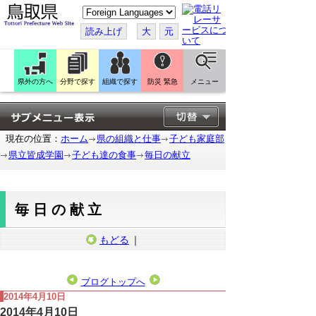
こ
の
ペ
読み上げ
大
元
ー
ジ
を
翻
訳
県外の方へ
分野で探す
組織で探す
防災 緊急
メニュー
す
る
現在の位置：
ホーム
県の組織と仕事
子ども家庭部
県立皆成学園
子ども達の食事
毎日の献立
毎日の献立
もどる
｜
ブログトップへ
2014年4月10日
2014年4月10日