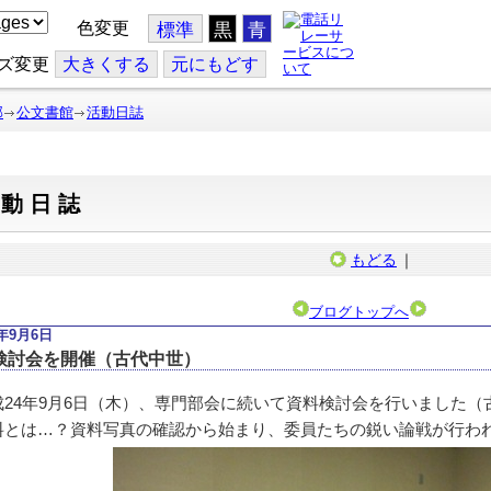
色変更
標準
黒
青
ズ変更
大
きくする
元
にもどす
部
公文書館
活動日誌
活動日誌
もどる
｜
ブログトップへ
2年9月6日
検討会を開催（古代中世）
24年9月6日（木）、専門部会に続いて資料検討会を行いました（
料とは…？資料写真の確認から始まり、委員たちの鋭い論戦が行わ