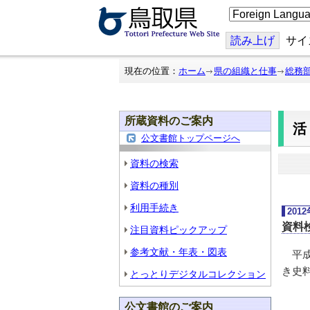
こ
の
ペ
ー
読み上げ
サイ
ジ
を
翻
現在の位置：
ホーム
県の組織と仕事
総務
訳
す
る
所蔵資料のご案内
公文書館トップページへ
資料の検索
資料の種別
利用手続き
201
資料
注目資料ピックアップ
参考文献・年表・図表
平成
き史
とっとりデジタルコレクション
公文書館のご案内