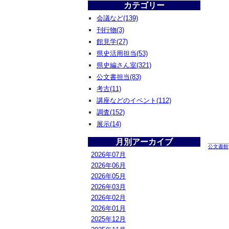
カテゴリー
会議など(139)
刊行物(3)
館見学(27)
県史活用担当(53)
県史編さん室(321)
公文書担当(83)
考古(11)
講座などのイベント(112)
調査(152)
展示(14)
月別アーカイブ
公文書館
2026年07月
2026年06月
2026年05月
2026年03月
2026年02月
2026年01月
2025年12月