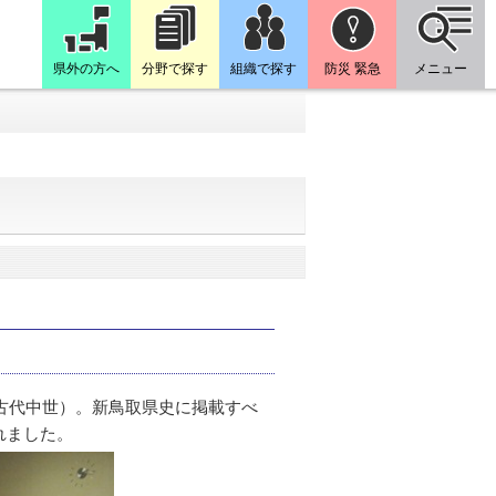
県外の方へ
分野で探す
組織で探す
防災 緊急
メニュー
古代中世）。新鳥取県史に掲載すべ
れました。