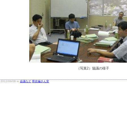
（写真2）協議の様子
2012/09/06 in
会議など
,
県史編さん室