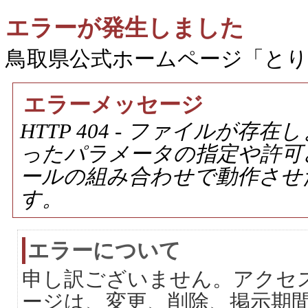
エラーが発生しました
鳥取県公式ホームページ「と
エラーメッセージ
HTTP 404 - ファイルが
ったパラメータの指定や許可
ールの組み合わせで動作させ
す。
エラーについて
申し訳ございません。アクセ
ージは、変更、削除、掲示期