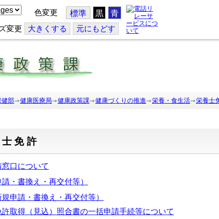
色変更
標準
黒
青
ズ変更
大
きくする
元
にもどす
保健部
健康医療局
健康政策課
健康づくりの推進
栄養・食生活
栄養士
養士免許
請窓口について
申請・書換え・再交付等）
新規申請・書換え・再交付等）
免許取得（見込）照合書の一括申請手続等について