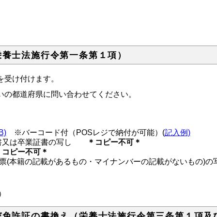
栄養士法施行令第一条第１項）
を受け付けます。
いの都道府県に問い合わせてください。
B)
※バーコード付（POSレジで納付が可能）(
記入例)
明書又は卒業証書の写し
＊コピー不可＊
＊コピー不可＊
住民票(本籍の記載があるもの・マイナンバーの記載がないもの
）
び免許証の書換え（栄養士法施行令第三条第１項及