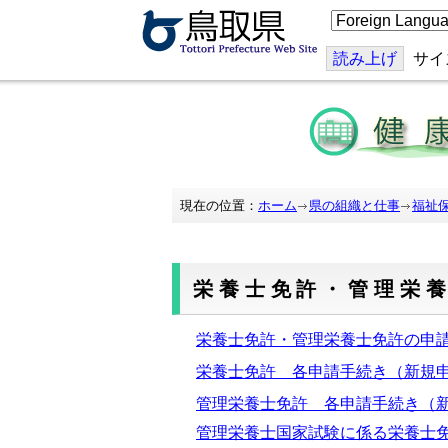
こ
の
ペ
ー
読み上げ
サイ
ジ
を
翻
訳
す
る
現在の位置：
ホーム
県の組織と仕事
福祉
栄養士免許・管理栄
栄養士免許・管理栄養士免許の申
栄養士免許 各申請手続き（新規
管理栄養士免許 各申請手続き
（
管理栄養士国家試験に係る栄養士