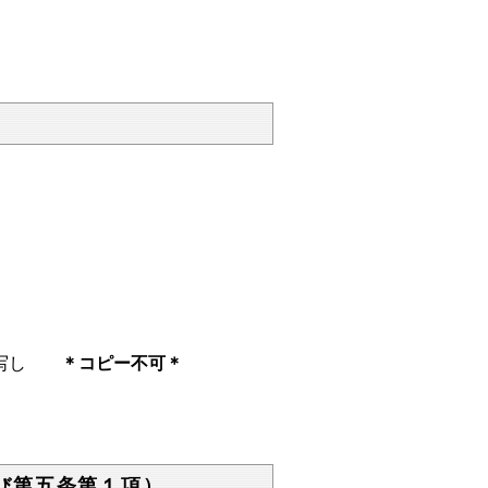
)の写し
＊コピー不可＊
び第五条第１項）