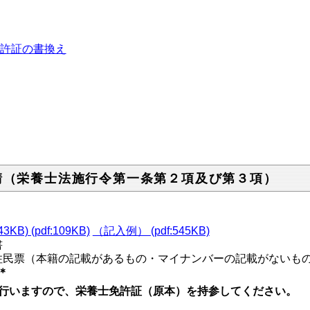
許証の書換え
請（栄養士法施行令第一条第２項及び第３項）
) (pdf:109KB)
（記入例） (pdf:545KB)
書
民票（本籍の記載があるもの・マイナンバーの記載がないもの
＊
いますので、栄養士免許証（原本）を持参してください。