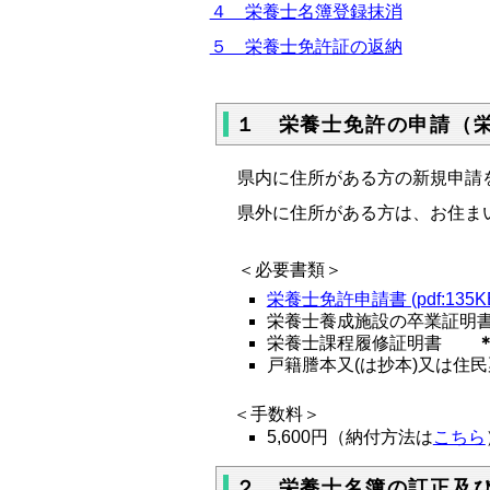
４ 栄養士名簿登録抹消
５ 栄養士免許証の返納
１ 栄養士免許の申請（
県内に住所がある方の新規申請
県外に住所がある方は、お住ま
＜必要書類＞
栄養士免許申請書 (pdf:135K
栄養士養成施設の卒業証
栄養士課程履修証明書
戸籍謄本又(は抄本)又は
＜手数料＞
5,600円（納付方法は
こちら
２ 栄養士名簿の訂正及