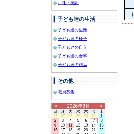
お礼・感謝
子ども達の生活
子ども達の生活
子ども達の様子
子ども達の自立
子ども達の食事
子ども達の作品
その他
職員募集
<
2026年8月
>
日
月
火
水
木
金
土
26
27
28
29
30
31
1
2
3
4
5
6
8
7
9
10
11
12
13
15
14
16
17
18
19
20
21
22