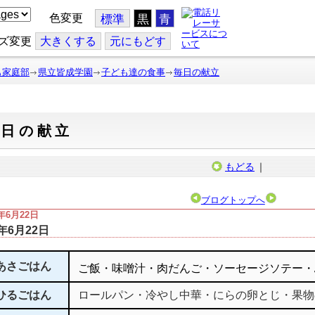
色変更
標準
黒
青
ズ変更
大
きくする
元
にもどす
も家庭部
県立皆成学園
子ども達の食事
毎日の献立
毎日の献立
もどる
｜
ブログトップへ
3年6月22日
3年6月22日
あさごはん
ご飯・味噌汁・肉だんご・ソーセージソテー・
ひるごはん
ロールパン・冷やし中華・にらの卵とじ・果物