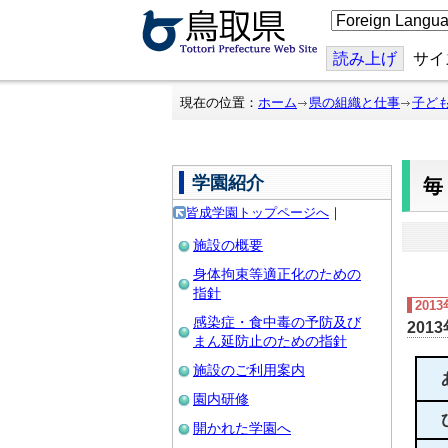
こ
の
ペ
ー
読み上げ
サイ
ジ
を
翻
現在の位置：
ホーム
県の組織と仕事
子ど
訳
す
る
学園紹介
皆成学園トップページへ
｜
施設の概要
身体拘束等適正化のための
指針
201
感染症・食中毒の予防及び
201
まん延防止のための指針
施設のご利用案内
園内研修
開かれた学園へ