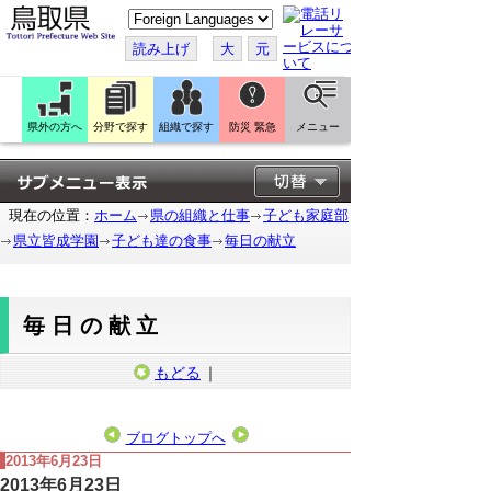
こ
の
ペ
読み上げ
大
元
ー
ジ
を
翻
訳
県外の方へ
分野で探す
組織で探す
防災 緊急
メニュー
す
る
現在の位置：
ホーム
県の組織と仕事
子ども家庭部
県立皆成学園
子ども達の食事
毎日の献立
毎日の献立
もどる
｜
ブログトップへ
2013年6月23日
2013年6月23日