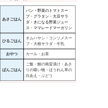
パン・野菜のトマトスー
プ・グラタン・大豆サラ
あさごはん
ダ・きになる野菜ジュー
ス・ママレードマーガリン
オムハヤシ・コンソメスー
ひるごはん
プ・大根サラダ・牛乳
おやつ
カール・お茶
ご飯・鯵の南蛮漬け・あさ
ばんごはん
りの吸い物・ほうれん草の
白あえ・ぶどう
▲ページ上部に戻る
と
個人情報保護
|
リンクについて
|
著作権に
り
ついて
|
アクセシビリティ