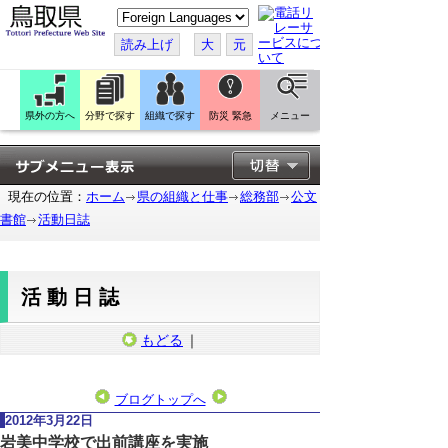
こ
の
ペ
読み上げ
大
元
ー
ジ
を
翻
訳
県外の方へ
分野で探す
組織で探す
防災 緊急
メニュー
す
る
現在の位置：
ホーム
県の組織と仕事
総務部
公文
書館
活動日誌
活動日誌
もどる
｜
ブログトップへ
2012年3月22日
岩美中学校で出前講座を実施