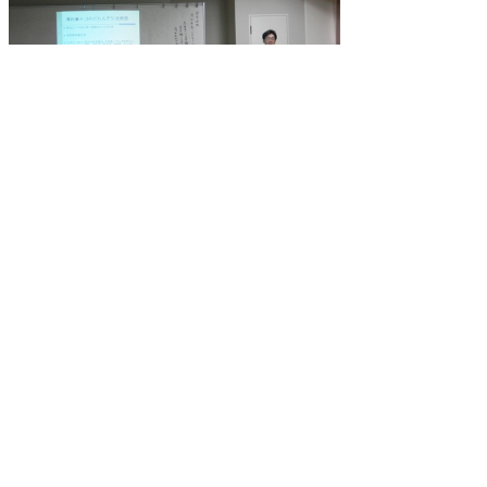
（写真2）真剣に授業を聞く岩美中学校の2年生
県史編さん室
公文書館
2012/03/22 in
県史編さん室
,
講座などのイベント
▲ページ上部に戻る
と
個人情報保護
|
リンクについて
|
著作権に
り
ついて
|
アクセシビリティ
ネ
鳥取県立公文書館
ッ
住所 〒680-0017