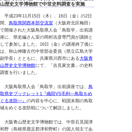
山歴史文学博物館で中世史料調査を実施
平成23年11月15日（木）、16日（金）の2日
間、
鳥取県関西本部交流室
（大阪府北区梅田）
で開催された大阪鳥取県人会「鳥取学」出前講
座に、県史編さん室の岡村吉彦専門員が講師と
して参加しました。16日（金）の講座終了後に
は、秋山伸隆古代中世部会委員（県立広島大学
副学長）とともに、兵庫県川西市にある
大阪青
山歴史文学博物館
にて、「吉見家文書」の史料
調査を行いました。
大阪鳥取県人会「鳥取学」出前講座では、
鳥
取県史ブックレット1『織田VS毛利―鳥取をめ
ぐる攻防―』
の内容を中心に、戦国末期の鳥取
城をめぐる攻防戦について解説しました。
大阪青山歴史文学博物館では、中世石見国津
和野（島根県鹿足郡津和野町）の国人領主であ