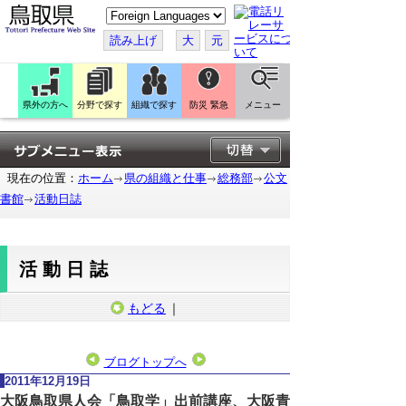
こ
の
ペ
読み上げ
大
元
ー
ジ
を
翻
訳
県外の方へ
分野で探す
組織で探す
防災 緊急
メニュー
す
る
現在の位置：
ホーム
県の組織と仕事
総務部
公文
書館
活動日誌
活動日誌
もどる
｜
ブログトップへ
2011年12月19日
大阪鳥取県人会「鳥取学」出前講座、大阪青