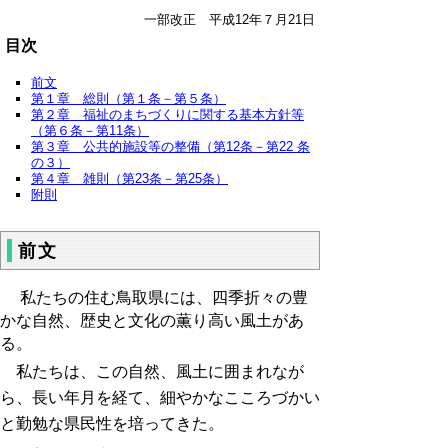
一部改正 平成12年７月21日
目次
前文
第１章 総則（第１条－第５条）
第２章 福祉のまちづくりに関する基本方針等
（第６条－第11条）
第３章 公共的施設等の整備（第12条－第22 条
の３）
第４章
雑則
（第23条－第25条）
附則
前文
私たちの住む鳥取県には、四季折々の豊
かな自然、歴史と文化の薫り高い風土があ
る。
私たちは、この自然、風土に囲まれなが
ら、長い年月を経て、細やかなこころづかい
と勤勉な県民性を培ってきた。