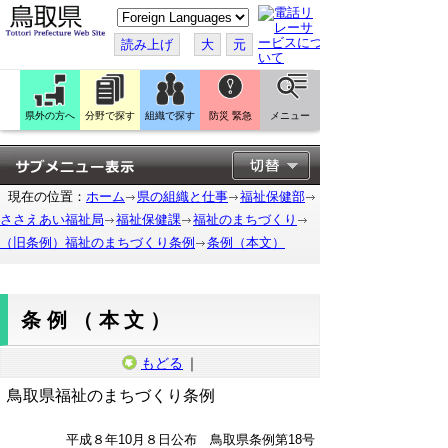
こ
の
ペ
読み上げ
大
元
ー
ジ
を
翻
訳
県外の方へ
分野で探す
組織で探す
防災 緊急
メニュー
す
る
現在の位置：
ホーム
県の組織と仕事
福祉保健部
ささえあい福祉局
福祉保健課
福祉のまちづくり
（旧条例）福祉のまちづくり条例
条例（本文）
条例（本文）
もどる
｜
鳥取県福祉のまちづくり条例
平成８年10月８日公布 鳥取県条例第18号