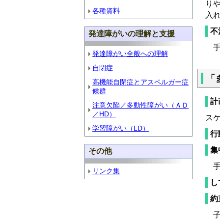
り
各種資料
入
不
発達障がいの理解と支援
手
発達障がい全般への理解
自閉症
「
高機能自閉症とアスペルガー症
候群
計
注意欠陥／多動性障がい（ＡＤ
／HD）
ス
学習障がい（LD）
行
集
その他
手
リンク集
し
約
子