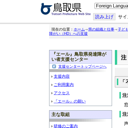
こ
の
ペ
ー
読み上げ
サイ
ジ
を
翻
現在の位置：
ホーム
県の組織と仕事
子ど
訳
障がい（HD）への支援
す
る
『エール』鳥取県発達障が
注
い者支援センター
支援センタートップページへ
支援内容
「
ご利用案内
アクセス
注
『エール』の願い
窓
注
主な取組
声
研修のご案内