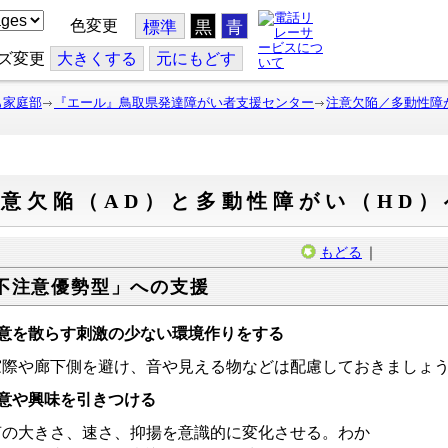
色変更
標準
黒
青
ズ変更
大
きくする
元
にもどす
も家庭部
『エール』鳥取県発達障がい者支援センター
注意欠陥／多動性障
意欠陥（AD）と多動性障がい（HD）
もどる
｜
不注意優勢型」への支援
意を散らす刺激の少ない環境作りをする
際や廊下側を避け、音や見える物などは配慮しておきましょ
意や興味を引きつける
の大きさ、速さ、抑揚を意識的に変化させる。わか