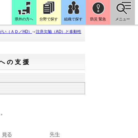
県外の方へ
分野で探す
組織で探す
防災 緊急
メニュー
がい（ＡＤ／HD）
注意欠陥（AD）と多動性
への支援
う。