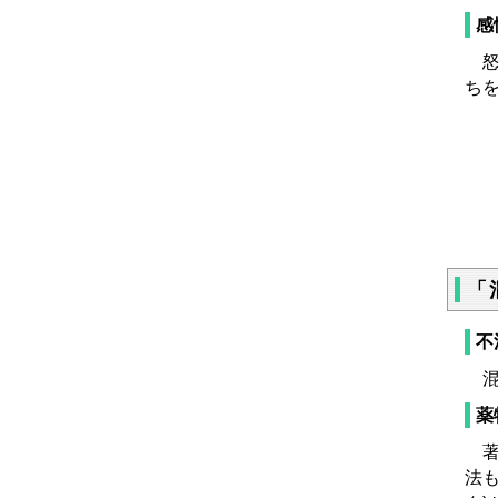
感
怒
ち
「
不
混
薬
著
法