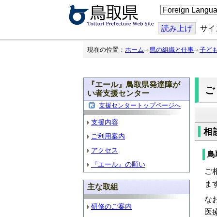
こ
の
ペ
ー
読み上げ
サイ
ジ
を
翻
現在の位置：
ホーム
県の組織と仕事
子ど
訳
す
る
『エール』鳥取県発達障が
い者支援センター
支援センタートップページへ
支援内容
相
ご利用案内
アクセス
鳥
『エール』の願い
ご
ま
主な取組
な
研修のご案内
医