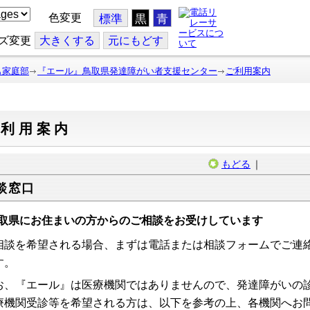
色変更
標準
黒
青
ズ変更
大
きくする
元
にもどす
も家庭部
『エール』鳥取県発達障がい者支援センター
ご利用案内
ご利用案内
もどる
｜
談窓口
取県にお住まいの方からのご相談をお受けしています
相談を希望される場合、まずは電話または相談フォームでご連
す。
お、『エール』は医療機関ではありませんので、発達障がいの
療機関受診等を希望される方は、以下を参考の上、各機関へお