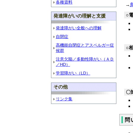
各種資料
→
○
発達障がいの理解と支援
発達障がい全般への理解
自閉症
午
高機能自閉症とアスペルガー症
○
候群
注意欠陥／多動性障がい（ＡＤ
／HD）
学習障がい（LD）
その他
〇
リンク集
問