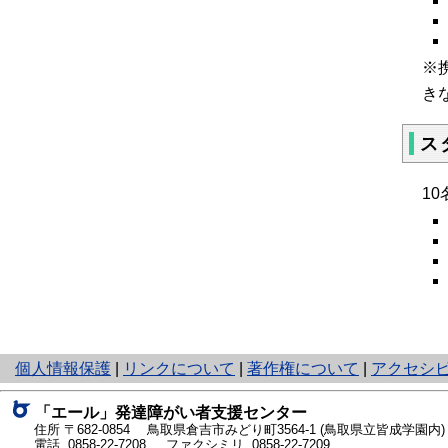
※
き
ス
1
と
個人情報保護
|
リンクについて
|
著作権について
|
アクセシ
り
ネ
「エール」発達障がい者支援センター
ッ
住所 〒682-0854
鳥取県倉吉市みどり町3564-1
(鳥取県立皆成学園内)
ト
電話
0858-22-7208
ファクシミリ 0858-22-7209