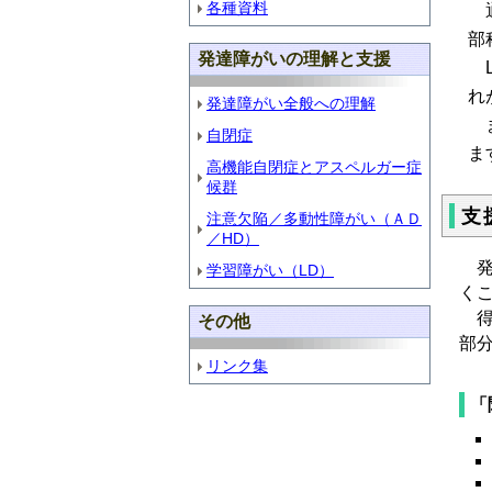
各種資料
通
部
発達障がいの理解と支援
L
れ
発達障がい全般への理解
ま
自閉症
ま
高機能自閉症とアスペルガー症
候群
支
注意欠陥／多動性障がい（ＡＤ
／HD）
発
学習障がい（LD）
く
得
その他
部
リンク集
「