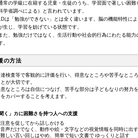
常の学級に在籍する児童・生徒のうち、学習面で著しい困難を示
科学省調べによる）と言われています。
Dは「勉強ができない」とは全く違います。脳の機能特性によ
が生じ、学習を妨げている状態です。
た、勉強だけではなく、生活行動や社会的行為にわたる能力
す。
援の方法
達検査等で客観的に評価を行い、得意なところや苦手なところ(
ことが大切です。
意なところは自信につなげ、苦手な部分は子どもなりの努力を
分をカバーすることを考えます。
聞く」カに困難さを持つ人への支援
注意を促してから話しかける
音声だけでなく、動作や絵・文字などの視覚情報を同時に出
難しい言い回しはやめ、簡単で短い文書で ゆっくりと話す