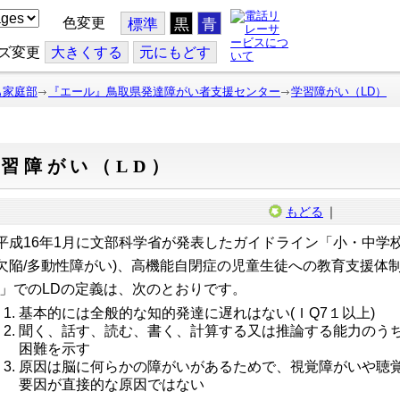
色変更
標準
黒
青
ズ変更
大
きくする
元
にもどす
も家庭部
『エール』鳥取県発達障がい者支援センター
学習障がい（LD）
習障がい（LD）
もどる
｜
成16年1月に文部科学省が発表したガイドライン「小・中学校にお
欠陥/多動性障がい)、高機能自閉症の児童生徒への教育支援体
)」でのLDの定義は、次のとおりです。
基本的には全般的な知的発達に遅れはない(ＩQ7１以上)
聞く、話す、読む、書く、計算する又は推論する能力のう
困難を示す
原因は脳に何らかの障がいがあるためで、視覚障がいや聴
要因が直接的な原因ではない