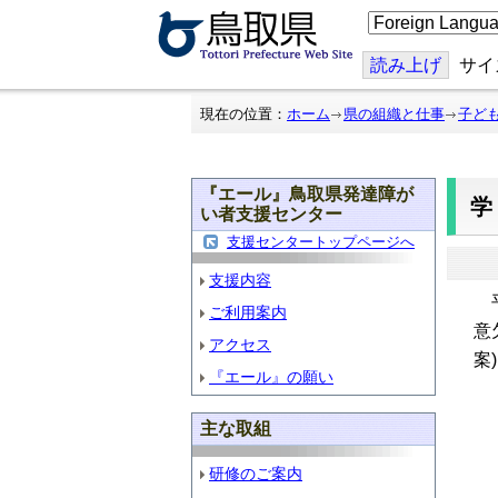
こ
の
ペ
ー
読み上げ
サイ
ジ
を
翻
現在の位置：
ホーム
県の組織と仕事
子ど
訳
す
る
『エール』鳥取県発達障が
学
い者支援センター
支援センタートップページへ
支援内容
平
ご利用案内
意
アクセス
案
『エール』の願い
主な取組
研修のご案内