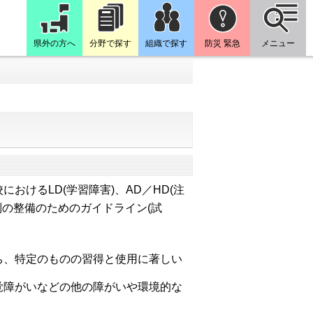
県外の方へ
分野で探す
組織で探す
防災 緊急
メニュー
けるLD(学習障害)、AD／HD(注
制の整備のためのガイドライン(試
ち、特定のものの習得と使用に著しい
覚障がいなどの他の障がいや環境的な