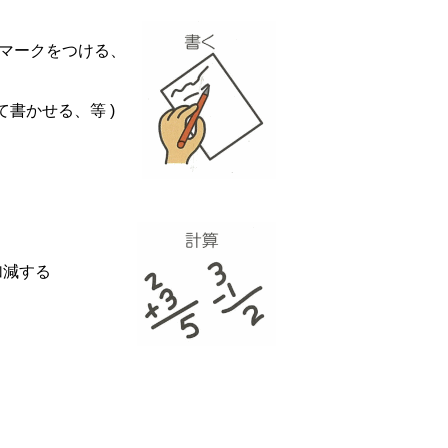
にマークをつける、
書かせる、等 )
加減する