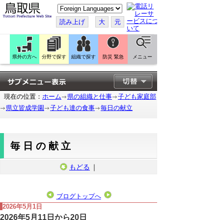
こ
の
ペ
読み上げ
大
元
ー
ジ
を
翻
訳
県外の方へ
分野で探す
組織で探す
防災 緊急
メニュー
す
る
現在の位置：
ホーム
県の組織と仕事
子ども家庭部
県立皆成学園
子ども達の食事
毎日の献立
毎日の献立
もどる
｜
ブログトップへ
2026年5月1日
2026年5月11日から20日