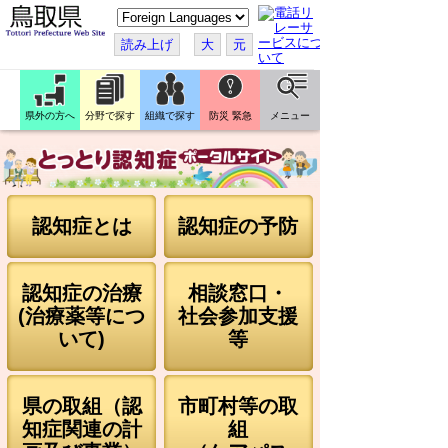
こ
の
ペ
読み上げ
大
元
ー
ジ
を
翻
訳
県外の方へ
分野で探す
組織で探す
防災 緊急
メニュー
す
る
認知症とは
認知症の予防
認知症の治療
相談窓口・
(治療薬等につ
社会参加支援
いて)
等
県の取組（認
市町村等の取
知症関連の計
組