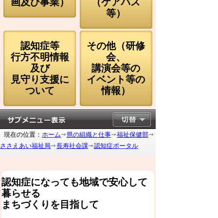
画及び事業）
（ケアパス
等）
認知症等
その他（研修
行方不明情報
会、
及び
講演会等の
見守り支援に
イベント等の
ついて
情報）
現在の位置：
ホーム
県の組織と仕事
福祉保健部
ささえあい福祉局
長寿社会課
認知症ポータル
認知症になっても地域で安心して
暮らせる
まちづくりを目指して