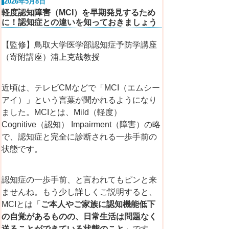
2026年5月8日
軽度認知障害（MCI）を早期発見するため
に！認知症との違いを知っておきましょう
【監修】鳥取大学医学部認知症予防学講座
（寄附講座）浦上克哉教授
近頃は
、テレビCMなどで「MCI（エムシー
アイ）」という言葉が聞かれるようになり
ました。MCIとは、Mild（軽度）
Cognitive（認知） Impairment（障害）の略
で、認知症と完全に診断される一歩手前の
状態です。
認知症の一歩手前、と言われてもピンと来
ませんね。もう少し詳しくご説明すると、
MCIとは「
ご本人やご家族に認知機能低下
の自覚があるものの、日常生活は問題なく
送ることができている状態のこと
」です。