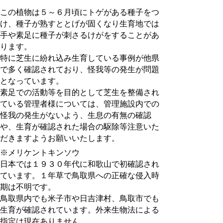
この植物は５～６月頃にトゲがある種子をつ
け、種子が熟すととげが固くなり生育地では
手や素足に種子が刺さるけがをすることがあ
ります。
特に芝生に紛れ込み生育している事例が他県
で多く確認されており、怪我等の発生が問題
となっています。
素足での活動等を目的として芝生を整備され
ている管理者様については、管理施設内での
怪我の発生がないよう、生息の有無の確認
や、生育が確認された場合の駆除等注意いた
だきますようお願いいたします。
※メリケントキンソウ
日本では１９３０年代に和歌山で初確認され
ています。１年草で鳥取県への正確な侵入時
期は不明です。
鳥取県内でも米子市や日吉津村、鳥取市でも
生育が確認されています。外来生物法による
指定は現在ありません。