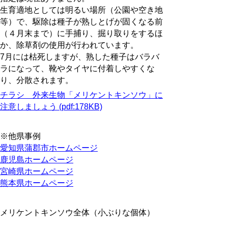
生育適地としては明るい場所（公園や空き地
等）で、駆除は種子が熟しとげが固くなる前
（４月末まで）に手捕り、掘り取りをするほ
か、除草剤の使用が行われています。
7月には枯死しますが、熟した種子はバラバ
ラになって、靴やタイヤに付着しやすくな
り、分散されます。
チラシ 外来生物「メリケントキンソウ」に
注意しましょう (pdf:178KB)
※他県事例
愛知県蒲郡市ホームページ
鹿児島ホームページ
宮崎県ホームページ
熊本県ホームページ
メリケントキンソウ全体（小ぶりな個体）