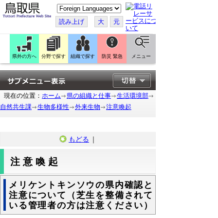
こ
の
ペ
読み上げ
大
元
ー
ジ
を
翻
訳
県外の方へ
分野で探す
組織で探す
防災 緊急
メニュー
す
る
現在の位置：
ホーム
県の組織と仕事
生活環境部
自然共生課
生物多様性
外来生物
注意喚起
もどる
｜
注意喚起
メリケントキンソウの県内確認と
注意について（芝生を整備されて
いる管理者の方は注意ください）