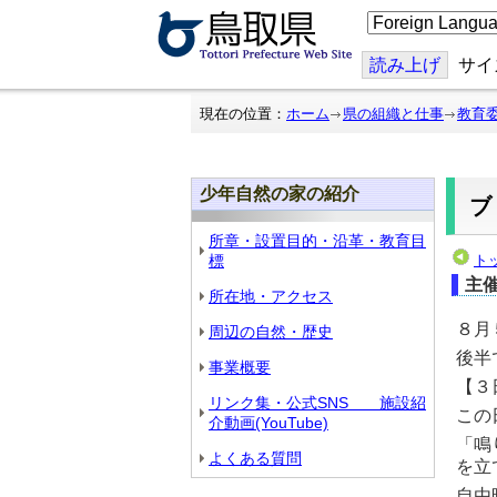
こ
の
ペ
ー
読み上げ
サイ
ジ
を
翻
現在の位置：
ホーム
県の組織と仕事
教育
訳
す
る
少年自然の家の紹介
ブ
所章・設置目的・沿革・教育目
標
ト
主
所在地・アクセス
８月
周辺の自然・歴史
後半
事業概要
【３
リンク集・公式SNS 施設紹
この
介動画(YouTube)
「鳴
よくある質問
を立
自由