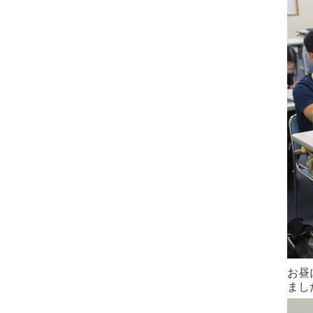
お昼
まし