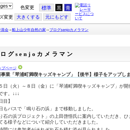
色変更
標準
黒
青
ズ変更
大
きくする
元
にもどす
委員会
船上山少年自然の家
ブログsenjoカメラマン
ログsenjoカメラマン
ップページ
催事業「琴浦町満喫キッズキャンプ」【後半】様子をアップし
５日（火）～８日（金）に「琴浦町満喫キッズキャンプ」が開
です。↓↓↓
日目】
日もバスで「鳴り石の浜」まで移動しました。
り石の浜プロジェクト」の上田啓悟氏に案内していただき、ひ
てる様子などについて紹介していただきました。
時間には参加者がそれぞれ石を積む姿が見られました。