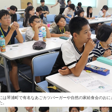
には琴浦町で有名なあごカツバーガーや自然の家給食会のおに
た。