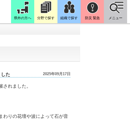
県外の方へ
分野で探す
組織で探す
防災 緊急
メニュー
2025年09月17日
ました
催されました。
まわりの花壇や波によって石が音