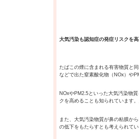
大気汚染も認知症の発症リスクを高
たばこの煙に含まれる有害物質と同
などで出た窒素酸化物（
NOx
）や
P
NOx
や
PM2.5
といった大気汚染物質
クを高めることも知られています。
また、大気汚染物質が鼻の粘膜から
の低下をもたらすとも考えられてい