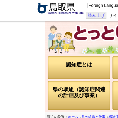
こ
の
ペ
ー
読み上げ
サイ
ジ
を
翻
訳
す
る
認知症とは
県の取組（認知症関連
の計画及び事業）
現在の位置：
ホーム
県の組織と仕事
福祉