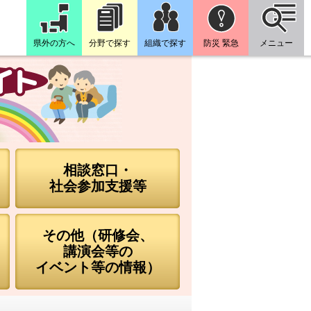
県外の方へ
分野で探す
組織で探す
防災 緊急
メニュー
相談窓口・
社会参加支援等
その他（研修会、
講演会等の
イベント等の情報）