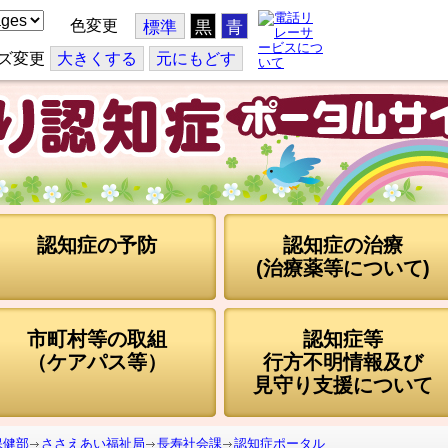
色変更
標準
黒
青
ズ変更
大
きくする
元
にもどす
認知症の予防
認知症の治療
(治療薬等について)
市町村等の取組
認知症等
（ケアパス等）
行方不明情報及び
見守り支援について
保健部
ささえあい福祉局
長寿社会課
認知症ポータル