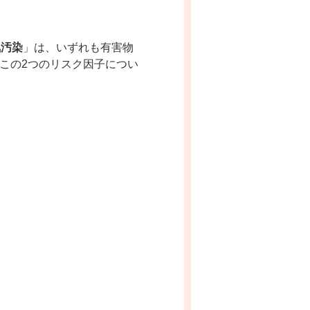
気汚染
」は、いずれも有害物
この
2
つのリスク因子につい