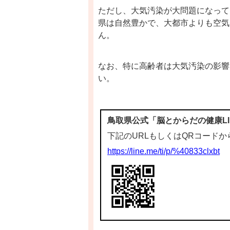
ただし、大気汚染が大問題になって
県は自然豊かで、大都市よりも空気
ん。
なお、特に高齢者は大気汚染の影響
い。
鳥取県公式「脳とからだの健康
L
下記の
URL
もしくは
QR
コードか
https://line.me/ti/p/%40833clxbt