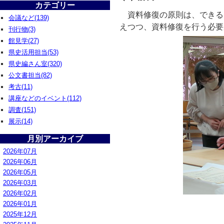
カテゴリー
資料修復の原則は、できる
会議など(139)
えつつ、資料修復を行う必要
刊行物(3)
館見学(27)
県史活用担当(53)
県史編さん室(320)
公文書担当(82)
考古(11)
講座などのイベント(112)
調査(151)
展示(14)
月別アーカイブ
2026年07月
2026年06月
2026年05月
2026年03月
2026年02月
2026年01月
2025年12月