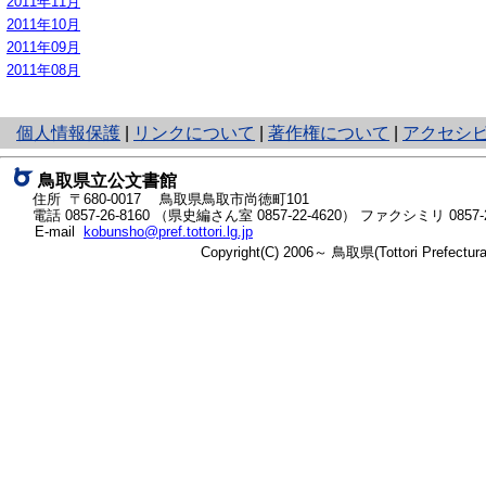
2011年11月
2011年10月
2011年09月
2011年08月
と
個人情報保護
|
リンクについて
|
著作権について
|
アクセシ
り
ネ
鳥取県立公文書館
ッ
住所 〒680-0017
鳥取県鳥取市尚徳町101
ト
電話
0857-26-8160
（県史編さん室
0857-22-4620
）
ファクシミリ 0857-2
E-mail
kobunsho@pref.tottori.lg.jp
へ
Copyright(C) 2006～ 鳥取県(Tottori Prefectu
の