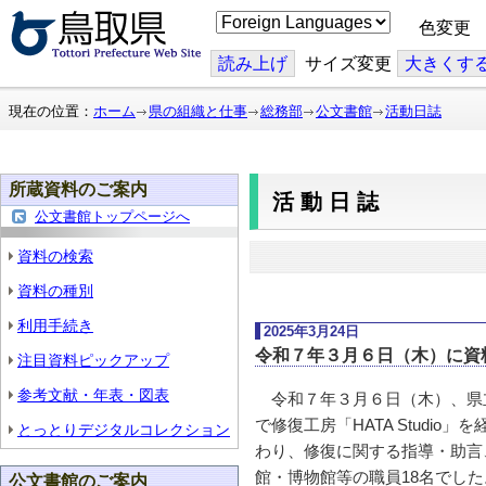
こ
色変更
の
ペ
ー
読み上げ
サイズ変更
大
きくす
ジ
を
翻
現在の位置：
ホーム
県の組織と仕事
総務部
公文書館
活動日誌
訳
す
る
所蔵資料のご案内
活動日誌
公文書館トップページへ
資料の検索
資料の種別
利用手続き
2025年3月24日
令和７年３月６日（木）に資
注目資料ピックアップ
参考文献・年表・図表
令和７年３月６日（木）、県
で修復工房「HATA Stud
とっとりデジタルコレクション
わり、修復に関する指導・助言
館・博物館等の職員18名でした
公文書館のご案内