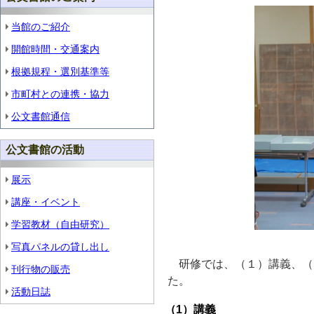
当館のご紹介
開館時間・交通案内
根拠規程・選別基準等
市町村との連携・協力
公文書館通信
公文書館の活動
展示
講座・イベント
学習教材（自由研究）
写真パネルの貸し出し
研修では、（１）講義、（
刊行物の販売
た。
活動日誌
（1）講義