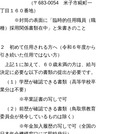
（〒683-0054 米子市糀町一
丁目１６０番地）
※封筒の表面に「臨時的任用職員（職
種）採用関係書類在中」と朱書きのこと
２ 初めて任用される方へ（令和６年度から
引き続いた任用ではない方）
上記１に加えて、６０歳未満の方は、給与
決定に必要な以下の書類の提出が必要です。
（１）学歴が確認できる書類（高等学校卒
業分は不要）
※卒業証書の写しで可
（２）前歴が確認できる書類（鳥取県教育
委員会が発令しているものは除く）
※年金加入履歴の写しで可（全国の
日本年金機構窓口にて即時発行）