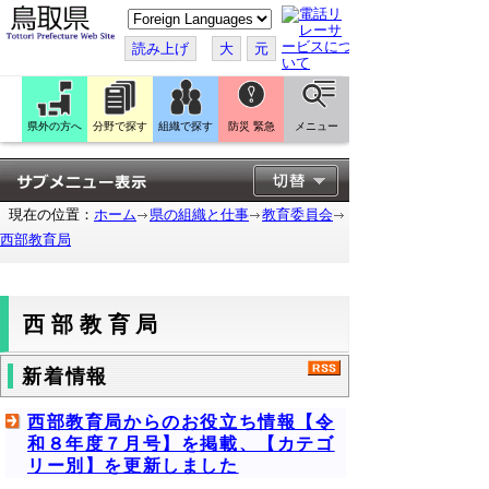
こ
の
ペ
読み上げ
大
元
ー
ジ
を
翻
訳
県外の方へ
分野で探す
組織で探す
防災 緊急
メニュー
す
る
現在の位置：
ホーム
県の組織と仕事
教育委員会
西部教育局
西部教育局
新着情報
西部教育局からのお役立ち情報【令
和８年度７月号】を掲載、【カテゴ
リー別】を更新しました