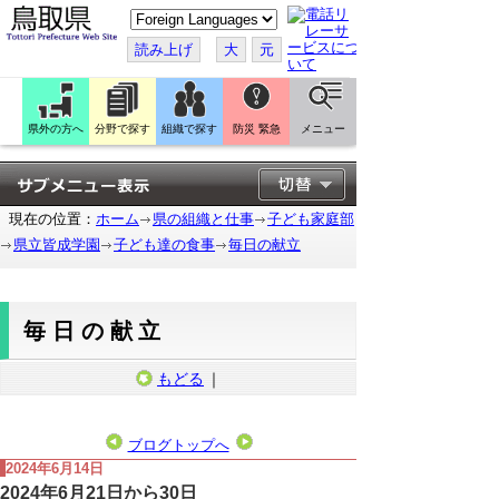
こ
の
ペ
読み上げ
大
元
ー
ジ
を
翻
訳
県外の方へ
分野で探す
組織で探す
防災 緊急
メニュー
す
る
現在の位置：
ホーム
県の組織と仕事
子ども家庭部
県立皆成学園
子ども達の食事
毎日の献立
毎日の献立
もどる
｜
ブログトップへ
2024年6月14日
2024年6月21日から30日