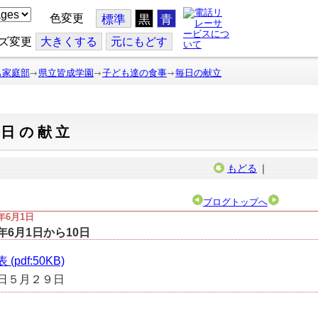
色変更
標準
黒
青
ズ変更
大
きくする
元
にもどす
も家庭部
県立皆成学園
子ども達の食事
毎日の献立
毎日の献立
もどる
｜
ブログトップへ
4年6月1日
4年6月1日から10日
(pdf:50KB)
日５月２９日