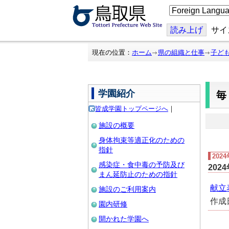
こ
の
ペ
ー
読み上げ
サイ
ジ
を
翻
現在の位置：
ホーム
県の組織と仕事
子ど
訳
す
る
学園紹介
皆成学園トップページへ
｜
施設の概要
身体拘束等適正化のための
指針
202
感染症・食中毒の予防及び
202
まん延防止のための指針
献立表 
施設のご利用案内
作成
園内研修
開かれた学園へ