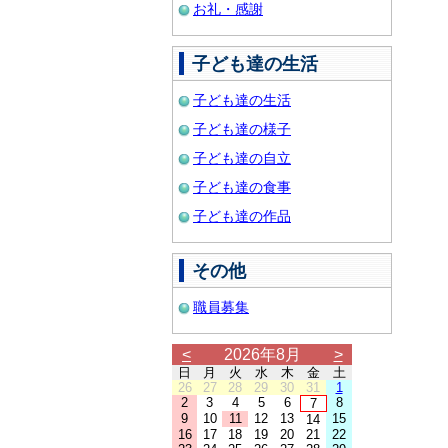
お礼・感謝
子ども達の生活
子ども達の生活
子ども達の様子
子ども達の自立
子ども達の食事
子ども達の作品
その他
職員募集
<
2026年8月
>
日
月
火
水
木
金
土
26
27
28
29
30
31
1
2
3
4
5
6
8
7
9
10
11
12
13
15
14
16
17
18
19
20
21
22