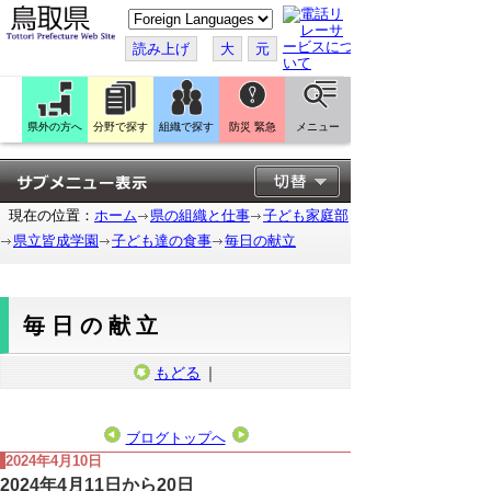
こ
の
ペ
読み上げ
大
元
ー
ジ
を
翻
訳
県外の方へ
分野で探す
組織で探す
防災 緊急
メニュー
す
る
現在の位置：
ホーム
県の組織と仕事
子ども家庭部
県立皆成学園
子ども達の食事
毎日の献立
毎日の献立
もどる
｜
ブログトップへ
2024年4月10日
2024年4月11日から20日