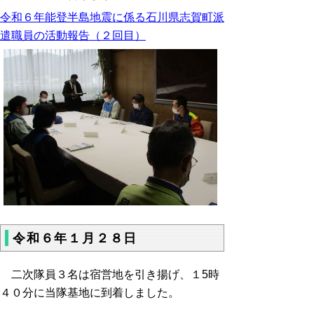
令和６年能登半島地震に係る石川県志賀町派
遣職員の活動報告（２回目）
令和６年１月２８日
二次隊員３名は宿営地を引き揚げ、１5時
４０分に当隊基地に到着しました。