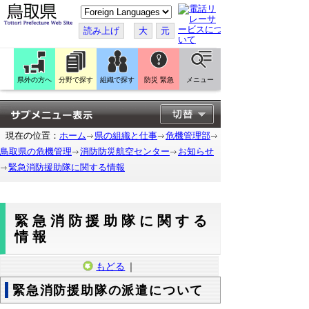
こ
の
ペ
読み上げ
大
元
ー
ジ
を
翻
訳
県外の方へ
分野で探す
組織で探す
防災 緊急
メニュー
す
る
現在の位置：
ホーム
県の組織と仕事
危機管理部
鳥取県の危機管理
消防防災航空センター
お知らせ
緊急消防援助隊に関する情報
緊急消防援助隊に関する
情報
もどる
｜
緊急消防援助隊の派遣について