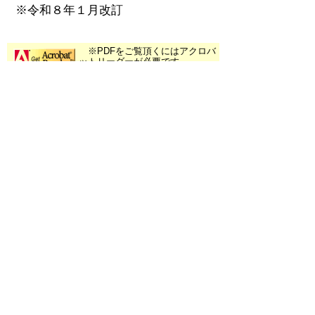
※令和８年１月改訂
※PDFをご覧頂くにはアクロバ
ットリーダーが必要です。
お持ちでない方は
こちらからダ
ウンロード
してください。
▲ページ上部に戻る
と
個人情報保護
|
リンクについて
|
著作権に
り
ついて
|
アクセシビリティ
ネ
鳥取県危機管理部 消防防災航空セン
ッ
ター
住所 〒680-0941
ト
鳥取県鳥取市湖山町北四丁目344-2
へ
消防防災航空センター(鳥取空港内)
電話
0857-38-8119
の
ファクシミリ 0857-38-8127
E-mail
shobobosai@pref.tottori.lg.jp
Copyright(C) 2006～ 鳥取県(Tottori Prefectural