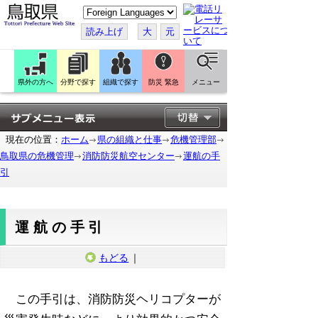
こ
の
ペ
読み上げ
大
元
ー
ジ
を
翻
訳
県外の方へ
分野で探す
組織で探す
防災 緊急
メニュー
す
る
現在の位置：
ホーム
県の組織と仕事
危機管理部
鳥取県の危機管理
消防防災航空センター
運航の手
引
運航の手引
もどる
｜
この手引は、消防防災ヘリコプターが