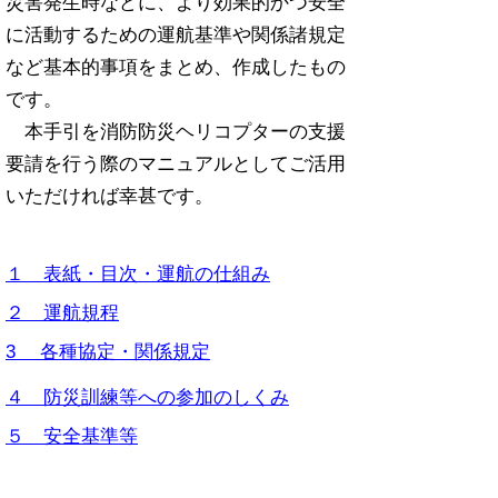
災害発生時などに、より効果的かつ安全
に活動するための運航基準や関係諸規定
など基本的事項をまとめ、作成したもの
です。
本手引を消防防災ヘリコプターの支援
要請を行う際のマニュアルとしてご活用
いただければ幸甚です。
１ 表紙・目次・運航の仕組み
２ 運航規程
3 各種協定・関係規定
４ 防災訓練等への参加のしくみ
５ 安全基準等