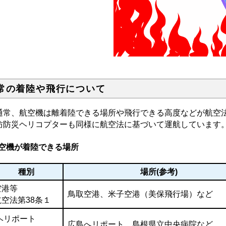
常の着陸や飛行について
常、航空機は離着陸できる場所や飛行できる高度などが航空法
防防災ヘリコプターも同様に航空法に基づいて運航しています
空機が着陸できる場所
種別
場所(参考)
空港等
鳥取空港、米子空港（美保飛行場）など
航空法第38条１
ヘリポート
広島へリポート、島根県立中央病院など