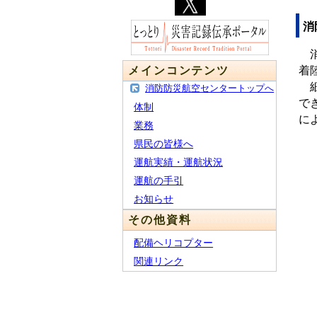
消
消
メインコンテンツ
着
細
消防防災航空センタートップへ
で
体制
に
業務
県民の皆様へ
運航実績・運航状況
運航の手引
お知らせ
その他資料
配備ヘリコプター
関連リンク