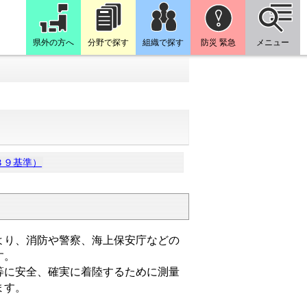
県外の方へ
分野で探す
組織で探す
防災 緊急
メニュー
３９基準）
り、消防や警察、海上保安庁などの
す。
に安全、確実に着陸するために測量
ます。