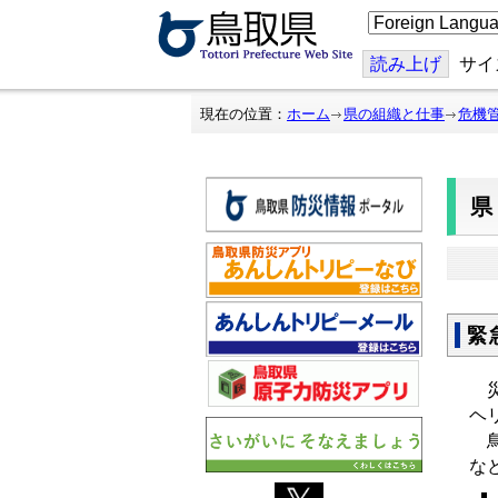
こ
の
ペ
ー
読み上げ
サイ
ジ
を
翻
現在の位置：
ホーム
県の組織と仕事
危機
訳
す
る
緊
災
ヘ
鳥
な