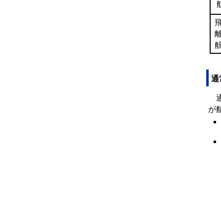
通
通
が