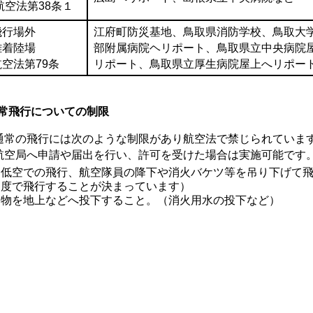
航空法第38条１
飛行場外
江府町防災基地、鳥取県消防学校、鳥取大
離着陸場
部附属病院ヘリポート、鳥取県立中央病院
航空法第79条
リポート、鳥取県立厚生病院屋上へリポー
常飛行についての制限
常の飛行には次のような制限があり航空法で禁じられています
航空局へ申請や届出を行い、許可を受けた場合は実施可能です
低空での飛行、航空隊員の降下や消火バケツ等を吊り下げて
度で飛行することが決まっています）
物を地上などへ投下すること。（消火用水の投下など）