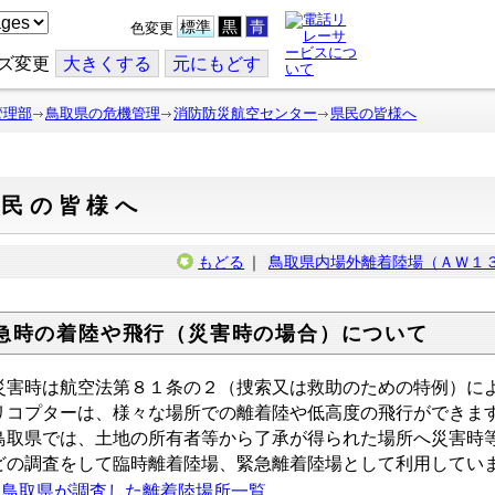
標準
黒
青
色変更
ズ変更
大
きくする
元
にもどす
管理部
鳥取県の危機管理
消防防災航空センター
県民の皆様へ
県民の皆様へ
もどる
｜
鳥取県内場外離着陸場（ＡＷ１
急時の着陸や飛行（災害時の場合）について
害時は航空法第８１条の２（捜索又は救助のための特例）によ
リコプターは、様々な場所での離着陸や低高度の飛行ができま
取県では、土地の所有者等から了承が得られた場所へ災害時等
どの調査をして臨時離着陸場、緊急離着陸場として利用してい
鳥取県が調査した離着陸場所一覧