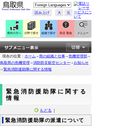
こ
の
ペ
読み上げ
大
元
ー
ジ
を
翻
訳
県外の方へ
分野で探す
組織で探す
防災 緊急
メニュー
す
る
現在の位置：
ホーム
県の組織と仕事
危機管理部
鳥取県の危機管理
消防防災航空センター
お知らせ
緊急消防援助隊に関する情報
緊急消防援助隊に関する
情報
もどる
｜
緊急消防援助隊の派遣について