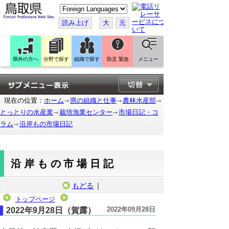
こ
の
ペ
読み上げ
大
元
ー
ジ
を
翻
訳
県外の方へ
分野で探す
組織で探す
防災 緊急
メニュー
す
る
現在の位置：
ホーム
県の組織と仕事
農林水産部
とっとりの水産業
栽培漁業センター
市場日記・コ
ラム
沿岸もの市場日記
沿岸もの市場日記
もどる
｜
トップページ
2022年09月28日
2022年9月28日（賀露）