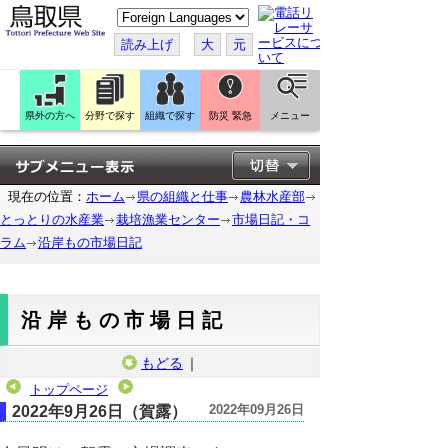
こ
の
ペ
読み上げ
大
元
ー
ジ
を
翻
訳
県外の方へ
分野で探す
組織で探す
防災 緊急
メニュー
す
る
現在の位置：
ホーム
県の組織と仕事
農林水産部
とっとりの水産業
栽培漁業センター
市場日記・コ
ラム
沿岸もの市場日記
沿岸もの市場日記
もどる
｜
トップページ
2022年09月26日
2022年9月26日（賀露）