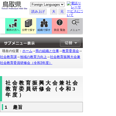
こ
の
ペ
読み上げ
大
元
ー
ジ
を
翻
訳
県外の方へ
分野で探す
組織で探す
防災 緊急
メニュー
す
る
現在の位置：
ホーム
県の組織と仕事
教育委員会
社会教育課
地域の教育力向上
社会教育振興大会兼
社会教育委員研修会（令和3年度）
社会教育振興大会兼社会
教育委員研修会（令和3
年度）
1 趣旨