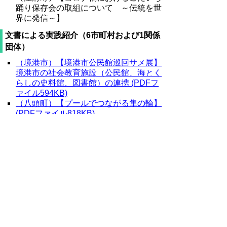
踊り保存会の取組について ～伝統を世
界に発信～】
文書による実践紹介（6市町村および1関係
団体）
（境港市）【境港市公民館巡回サメ展】
境港市の社会教育施設（公民館、海とく
らしの史料館、図書館）の連携 (PDFフ
ァイル594KB)
（八頭町）【プールでつながる隼の輪】
(PDFファイル818KB)
（若桜町）【若桜町公民館ナティキッズ
クラブの取り組み】 (PDFファイル
738KB)
（北栄町）【『北栄ふるさとかるた』作
成の取組について】（PDFファイル
674KB)
（伯耆町）【植田正治写真美術館におけ
る文化振興事業の取り組み】 (PDFファ
イル472KB)
（日野町）【未来を担う子どもたちを、
みんなで育むために…】 (PDFファイル