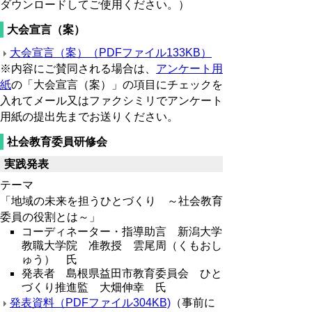
ダウンロードしてご使用ください。）
大会宣言（案）
大会宣言（案）（PDFファイル133KB）
※内容にご賛同される場合は、
アンケート用
紙
の「大会宣言（案）」の項目にチェックを
入れてメール又はファクシミリでアンケート
用紙の提出先までお送りください。
社会教育委員研修会
実践発表
テーマ
「地域の未来を担うひとづくり ～社会教育
委員の役割とは～」
コーディネーター・指導助言 新潟大学
教職大学院 准教授 雲尾周（くもおし
ゅう） 氏
発表者 島根県益田市教育委員会 ひと
づくり推進監 大畑伸幸 氏
発表資料（PDFファイル304KB)
（事前に