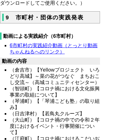
ダウンロードしてご使用ください。）
9 市町村・団体の実践発表
動画による実践紹介（6市町村）
6市町村の実践紹介動画（とっとり動画
ちゃんねるへのリンク）
動画の内容
（倉吉市）【Yellowプロジェクト いろ
どり高城】～菜の花がつなぐ まちおこ
し交流～（高城コミュニティセンター）
（智頭町）【コロナ禍における文化振興
事業の取組について】
（琴浦町）【「琴浦こども塾」の取り組
み】
（日吉津村）【若鳥丸クルーズ】
（大山町）【コロナ禍の中での令和２年
度におけるイベント・行事開催につい
て】
（江府町）【コロナ禍におけるこだいぢ