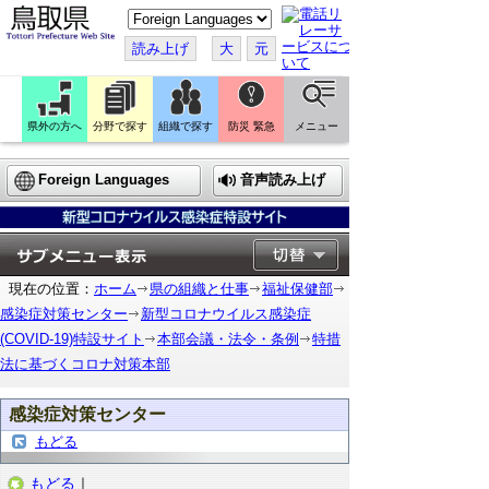
こ
の
ペ
読み上げ
大
元
ー
ジ
を
翻
訳
県外の方へ
分野で探す
組織で探す
防災 緊急
メニュー
す
る
Foreign Languages
音声読み上げ
現在の位置：
ホーム
県の組織と仕事
福祉保健部
感染症対策センター
新型コロナウイルス感染症
(COVID-19)特設サイト
本部会議・法令・条例
特措
法に基づくコロナ対策本部
感染症対策センター
もどる
もどる
｜