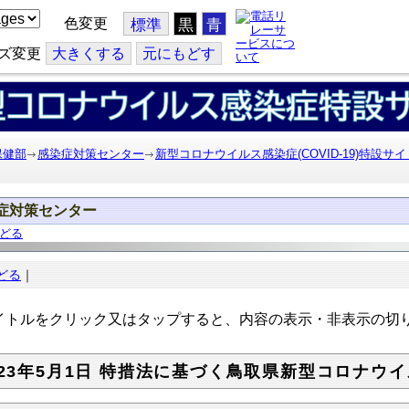
色変更
標準
黒
青
ズ変更
大
きくする
元
にもどす
保健部
感染症対策センター
新型コロナウイルス感染症(COVID-19)特設サイ
症対策センター
どる
どる
｜
トルをクリック又はタップすると、内容の表示・非表示の切
023年5月1日 特措法に基づく鳥取県新型コロナウイ