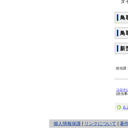
タイ
鳥
鳥
新
担当課
コロナ
(担当
も
と
個人情報保護
|
リンクについて
|
著