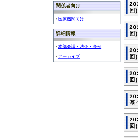
2
関係者向け
回)
医療機関向け
2
回
詳細情報
本部会議・法令・条例
2
回
アーカイブ
2
回
2
基
2
回