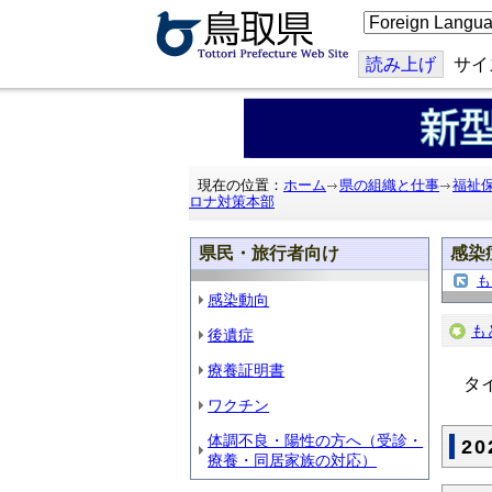
こ
の
ペ
ー
読み上げ
サイ
ジ
を
翻
訳
す
る
現在の位置：
ホーム
県の組織と仕事
福祉
ロナ対策本部
県民・旅行者向け
感染
も
感染動向
も
後遺症
療養証明書
タイ
ワクチン
体調不良・陽性の方へ（受診・
2
療養・同居家族の対応）