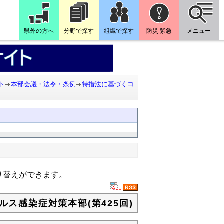
県外の方へ
分野で探す
組織で探す
防災 緊急
メニュー
ト
本部会議・法令・条例
特措法に基づくコ
り替えができます。
ルス感染症対策本部(第425回)