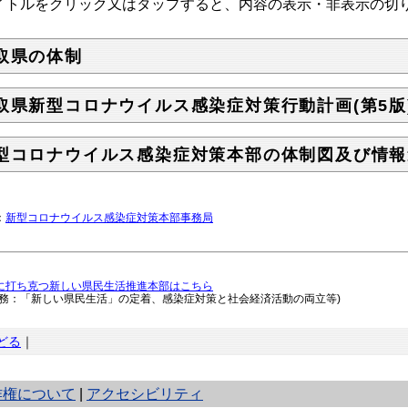
トルをクリック又はタップすると、内容の表示・非表示の切
取県の体制
取県新型コロナウイルス感染症対策行動計画(第5版)(2
型コロナウイルス感染症対策本部の体制図及び情報
：
新型コロナウイルス感染症対策本部事務局
に打ち克つ新しい県民生活推進本部はこちら
事務：「新しい県民生活」の定着、感染症対策と社会経済活動の両立等)
どる
｜
作権について
|
アクセシビリティ