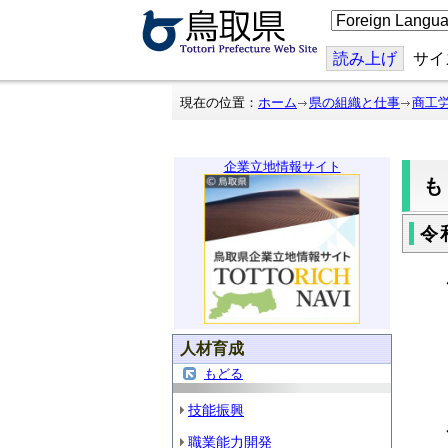
こ
の
ペ
ー
読み上げ
サイ
ジ
を
翻
現在の位置：
ホーム
県の組織と仕事
商工
訳
す
る
企業立地情報サイト
令
開
締
人材育成
会
もどる
技能振興
職業能力開発