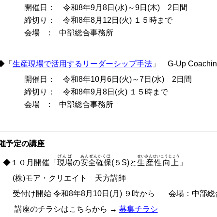
催日： 令和8年9月8日(水)～9日(木) 2日間
切り： 令和8年8月12日(火) １５時まで
場 ： 中部総合事務所
「
生産現場で活用するリーダーシップ手法
」 G-Up Coach
催日： 令和8年10月6日(火)～7日(水) 2日間
切り： 令和8年9月8日(火) １５時まで
場 ： 中部総合事務所
催予定の講座
げんば
あんぜんかくほ
せいさんせいこうじょう
１０月開催「
現場
の
安全確保
(５S)と
生産性向上
」
株)モア・クリエイト 天方講師
付け開始 令和8年8月10日(月) ９時から 会場：
座のチラシはこちらから →
募集チラシ