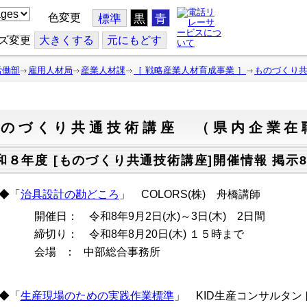
色変更
標準
黒
青
ズ変更
大
きくする
元
にもどす
労働部
雇用人材局
産業人材課
［ 戦略産業人材育成事業 ］
ものづくり
ものづくり共通技術講座 （県内企業在
和８年度 [ものづくり共通技術講座]開催情報 掲示8
◆「
治具設計の勘どころ
」 COLORS(株) 舟橋講師
催日： 令和8年9月2日(水)～3日(木) 2日間
切り： 令和8年8月20日(木) １５時まで
場 ： 中部総合事務所
◆「
生産現場のための実践作業標準
」 KID生産コンサルタン