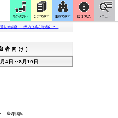
県外の方へ
分野で探す
組織で探す
防災 緊急
メニュー
共通技術講座 （県内企業在職者向け）
職者向け）
月4日～8月10日
ト 唐澤講師