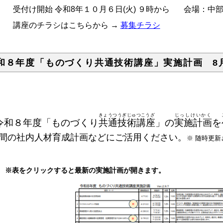
付け開始 令和8年１０月６日(火) ９時から 会場：中
座のチラシはこちらから →
募集チラシ
和８年度「ものづくり共通技術講座」実施計画 8
きょうつうぎじゅつこうざ
じっしけいかく
令和８年度「ものづくり
共通技術講座
」の
実施計画
を
間の社内人材育成計画などにご活用ください。
※ 随時更
※表をクリックすると最新の実施計画が開きます。