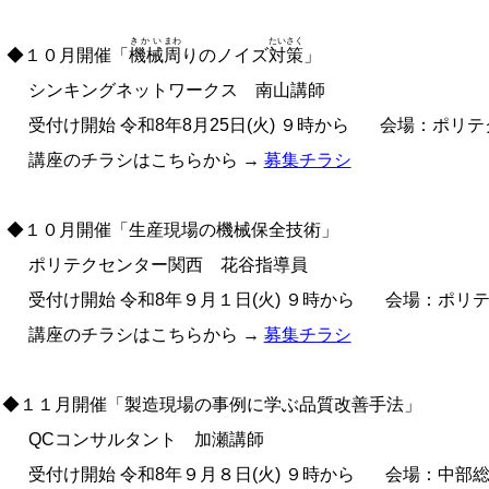
きかい
まわ
たいさく
１０月開催「
機械
周
りのノイズ
対策
」
ンキングネットワークス 南山講師
付け開始 令和8年8月25日(火) ９時から 会場：ポリテ
座のチラシはこちらから →
募集チラシ
１０月開催「生産現場の機械保全技術」
リテクセンター関西 花谷指導員
付け開始 令和8年９月１日(火) ９時から 会場：ポリ
座のチラシはこちらから →
募集チラシ
１１月開催「製造現場の事例に学ぶ品質改善手法」
Cコンサルタント 加瀬講師
付け開始 令和8年９月８日(火) ９時から 会場：中部