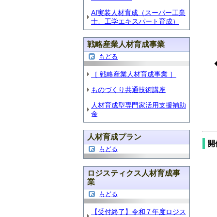
開
AI実装人材育成（スーパー工業
締
士、工学エキスパート育成）
会
戦略産業人材育成事業
もどる
◆
［ 戦略産業人材育成事業 ］
開
ものづくり共通技術講座
締
会
人材育成型専門家活用支援補助
金
人材育成プラン
開
もどる
◆
ロジスティクス人材育成事
(
業
受
もどる
講
【受付終了】令和７年度ロジス