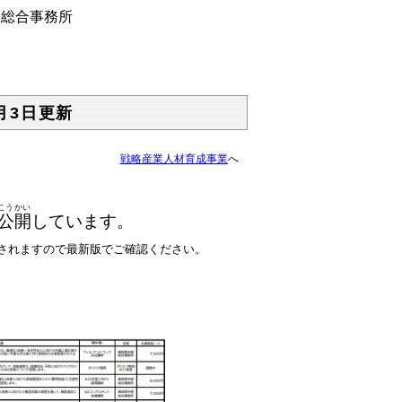
部総合事務所
月3日更新
戦略産業人材育成事業
へ
こうかい
公開
しています。
新されますので最新版でご確認ください。