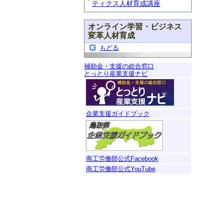
ティクス人材育成講座
◆
オンライン学習・ビジネス
変革人材育成
シ
もどる
受
補助金・支援の総合窓口
講
とっとり産業支援ナビ
◆
企業支援ガイドブック
ポ
受
講
商工労働部公式Facebook
商工労働部公式YouTube
◆
Q
受