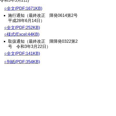
令和3年3月2日)
○全文(PDF:1671KB)
施行通知（最終改正 障発0614第2号
平成28年6月14日）
○全文(PDF:252KB)
○様式(Excel:44KB)
取扱通知（最終改正 障障発0322第2
号 令和3年3月22日）
○全文(PDF:141KB)
○別紙(PDF:354KB)
障害児通所支援事業及び障害児入
所施設に関する基準等
鳥取県児童福祉施設に関する条例
（
平成
24年
鳥取県条例第79号
）
鳥取県児童福祉施設に関する条例施行規
則
（
平成25年
鳥取県規則第26号
）
鳥取県障害児通所支援事業及び障害児入