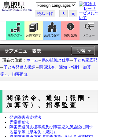
こ
の
ペ
読み上げ
大
元
ー
ジ
を
翻
訳
県外の方へ
分野で探す
組織で探す
防災 緊急
メニュー
す
る
現在の位置：
ホーム
県の組織と仕事
子ども家庭部
子ども発達支援課
関係法令、通知（報酬・加算
等）、指導監査
関係法令、通知（報酬・
加算等）、指導監査
発達障害者支援法
児童福祉法
障害児通所支援事業及び障害児入所施設に関す
る基準等（県条例・規則）
指定障害児通所支援事業所等に対する指導監査