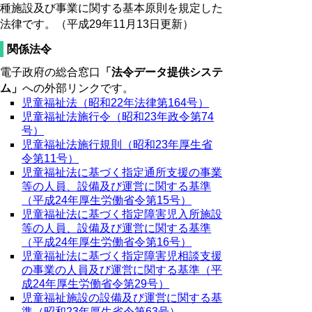
種施設及び事業に関する基本原則を規定した
法律です。（平成29年11月13日更新）
関係法令
電子政府の総合窓口
「法令データ提供システ
ム」
への外部リンクです。
児童福祉法（昭和22年法律第164号）
児童福祉法施行令（昭和23年政令第74
号）
児童福祉法施行規則（昭和23年厚生省
令第11号）
児童福祉法に基づく指定通所支援の事業
等の人員、設備及び運営に関する基準
（平成24年厚生労働省令第15号）
児童福祉法に基づく指定障害児入所施設
等の人員、設備及び運営に関する基準
（平成24年厚生労働省令第16号）
児童福祉法に基づく指定障害児相談支援
の事業の人員及び運営に関する基準（平
成24年厚生労働省令第29号）
児童福祉施設の設備及び運営に関する基
準（昭和23年厚生省令第63号）