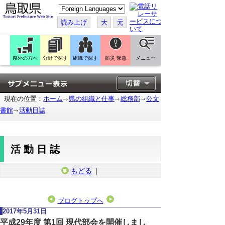
こ
の
ペ
読み上げ
大
元
ー
ジ
を
翻
訳
県外の方へ
分野で探す
組織で探す
防災 緊急
メニュー
す
る
現在の位置：
ホーム
県の組織と仕事
総務部
公文
書館
活動日誌
活動日誌
もどる
｜
ブログトップへ
2017年5月31日
平成29年度 第1回 現代部会を開催しまし