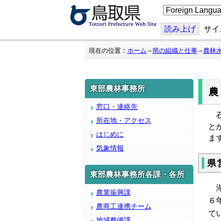
こ
の
ペ
ー
読み上げ
サイ
ジ
を
翻
現在の位置：
ホーム
県の組織と仕事
農林
訳
す
る
東部農林事務所
窓口・連絡先
石
所在地・アクセス
と
はじめに
ま
気象情報
県
東部農林事務所各課・各所
湖
農業振興課
６
農商工連携チーム
て
地域整備課