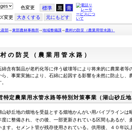
色変更
標準
黒
青
ズ変更
大
きくする
元
にもどす
水産部
東部農林事務所
地域整備課
農村の防災（農業用管水路）
農村の防災（農業用管水路）
綿含有製品が老朽化等に伴う破壊等により将来的に農業者等
から、事業実施により、石綿に起因する影響を未然に防止し、
す。
営特定農業用水管水路等特別対策事業（湖山砂丘地
山砂丘地の畑地を受益とする畑地かんがい用パイプラインは昭
年度に整備され、その後、一部更新されている区間もあるが、
います。セメント管が残存使用されている。供用後、４０年以