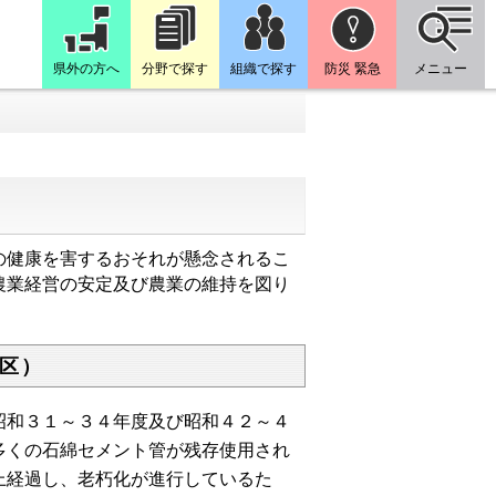
県外の方へ
分野で探す
組織で探す
防災 緊急
メニュー
の健康を害するおそれが懸念されるこ
農業経営の安定及び農業の維持を図り
区）
和３１～３４年度及び昭和４２～４
多くの石綿セメント管が残存使用され
上経過し、老朽化が進行しているた