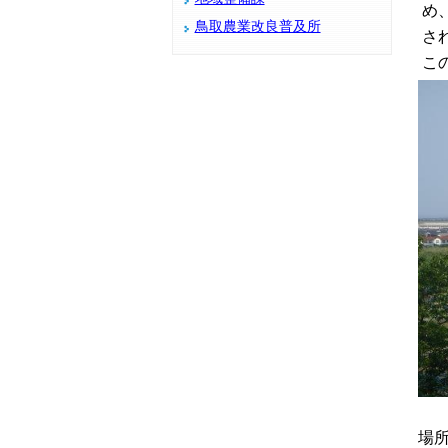
め
鳥取農業改良普及所
さ
こ
場