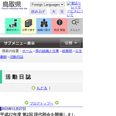
こ
の
ペ
読み上げ
大
元
ー
ジ
を
翻
訳
県外の方へ
分野で探す
組織で探す
防災 緊急
メニュー
す
る
現在の位置：
ホーム
県の組織と仕事
総務部
公文
書館
活動日誌
活動日誌
もどる
｜
ブログトップへ
2015年11月27日
平成27年度 第2回 現代部会を開催しまし