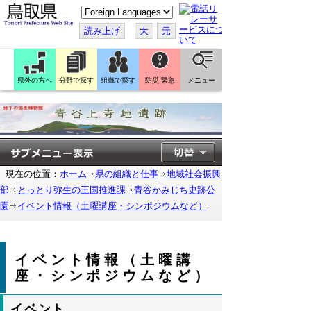
こ
の
ペ
読み上げ
大
元
ー
ジ
を
翻
訳
県外の方へ
分野で探す
組織で探す
防災 緊急
メニュー
す
る
現在の位置：
ホーム
県の組織と仕事
地域社会振興
部
とっとり弥生の王国推進課
青谷かみじち史跡公
園
イベント情報（土曜講座・シンポジウムなど）
イベント情報（土曜講
座・シンポジウムなど）
イベント