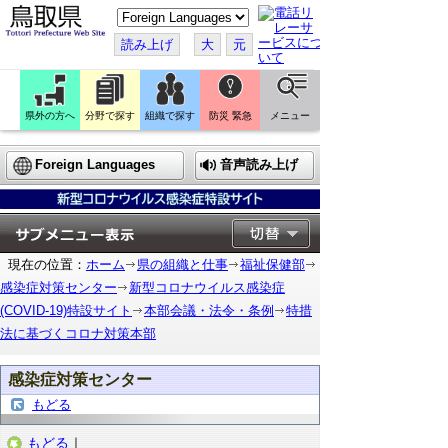
こ
の
ペ
読み上げ
大
元
ー
ジ
を
翻
訳
県外の方へ
分野で探す
組織で探す
防災 緊急
メニュー
す
る
Foreign Languages
音声読み上げ
現在の位置：
ホーム
県の組織と仕事
福祉保健部
感染症対策センター
新型コロナウイルス感染症
(COVID-19)特設サイト
本部会議・法令・条例
特措
法に基づくコロナ対策本部
感染症対策センター
もどる
もどる
｜