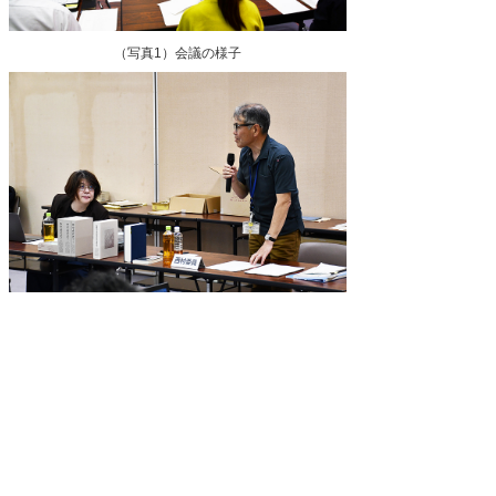
（写真1）会議の様子
（写真2）長委員、新館長による挨拶