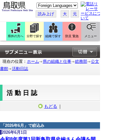
こ
の
ペ
読み上げ
大
元
ー
ジ
を
翻
訳
県外の方へ
分野で探す
組織で探す
防災 緊急
メニュー
す
る
現在の位置：
ホーム
県の組織と仕事
総務部
公文
書館
活動日誌
活動日誌
もどる
｜
「
2026年6月
」で絞込み
2026年6月1日
令和8年度第1回新鳥取県史編さん会議を開