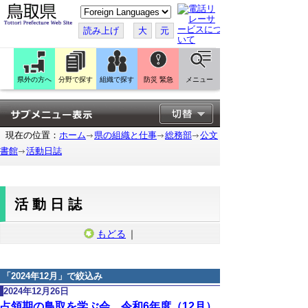
こ
の
ペ
読み上げ
大
元
ー
ジ
を
翻
訳
県外の方へ
分野で探す
組織で探す
防災 緊急
メニュー
す
る
現在の位置：
ホーム
県の組織と仕事
総務部
公文
書館
活動日誌
活動日誌
もどる
｜
「
2024年12月
」で絞込み
2024年12月26日
占領期の鳥取を学ぶ会 令和6年度（12月）