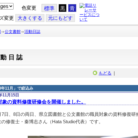
色変更
標準
黒
青
ズ変更
大
きくする
元
にもどす
部
公文書館
活動日誌
活動日誌
もどる
｜
23年11月
」で絞込み
3年11月15日
対象の資料修復研修会を開催しました。
月7日、8日の両日、県立図書館と公文書館の職員対象の資料修復研
の修復士・秦博志さん（Hata Studio代表）です。