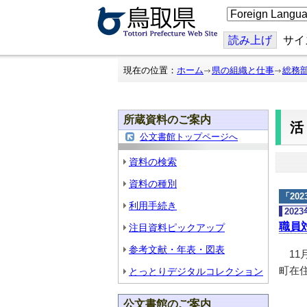
こ
の
ペ
ー
読み上げ
サイ
ジ
を
翻
現在の位置：
ホーム
県の組織と仕事
総務
訳
す
る
所蔵資料のご案内
公文書館トップページへ
資料の検索
資料の種別
「
20
利用手続き
202
職員
注目資料ピックアップ
参考文献・年表・図表
11
町在住
とっとりデジタルコレクション
公文書館のご案内