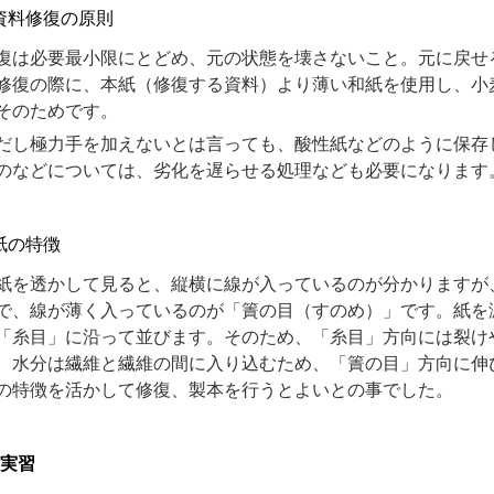
資料修復の原則
は必要最小限にとどめ、元の状態を壊さないこと。元に戻せ
修復の際に、本紙（修復する資料）より薄い和紙を使用し、小
そのためです。
し極力手を加えないとは言っても、酸性紙などのように保存
のなどについては、劣化を遅らせる処理なども必要になります
紙の特徴
を透かして見ると、縦横に線が入っているのが分かりますが
で、線が薄く入っているのが「簀の目（すのめ）」です。紙を
「糸目」に沿って並びます。そのため、「糸目」方向には裂け
、水分は繊維と繊維の間に入り込むため、「簀の目」方向に伸
の特徴を活かして修復、製本を行うとよいとの事でした。
）実習