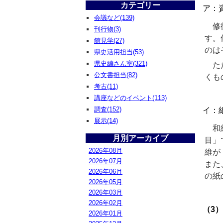
カテゴリー
ア：
会議など(139)
修復
刊行物(3)
す。
館見学(27)
のは
県史活用担当(53)
県史編さん室(321)
ただ
公文書担当(82)
くも
考古(11)
講座などのイベント(113)
調査(152)
イ：
展示(14)
和紙
月別アーカイブ
目」
2026年08月
維が
2026年07月
また
2026年06月
の紙
2026年05月
2026年03月
2026年02月
（3
2026年01月