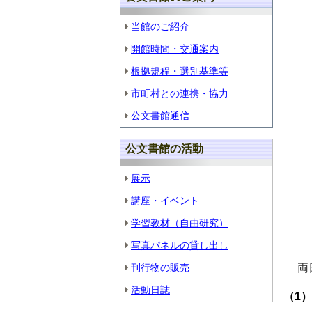
当館のご紹介
開館時間・交通案内
根拠規程・選別基準等
市町村との連携・協力
公文書館通信
公文書館の活動
展示
講座・イベント
学習教材（自由研究）
写真パネルの貸し出し
刊行物の販売
両日
活動日誌
（1