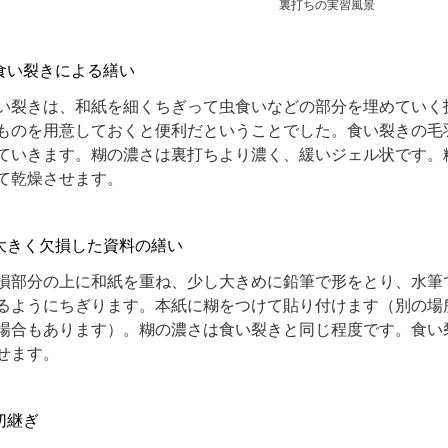
裏打ちの実習風景
食い裂きによる繕い
裂きは、和紙を細くちぎって虫食いなどの部分を埋めていく
ものを用意しておくと便利だということでした。食い裂きの毛
ていきます。糊の濃さは裏打ちより濃く、緩いジェル状です。
て乾燥させます。
大きく欠損した資料の繕い
部分の上に和紙を重ね、少し大きめに鉛筆で形をとり、水筆
るようにちぎります。本紙に糊をつけて貼り付けます（別の場
場合もあります）。糊の濃さは食い裂きと同じ程度です。食い
せます。
切継ぎ