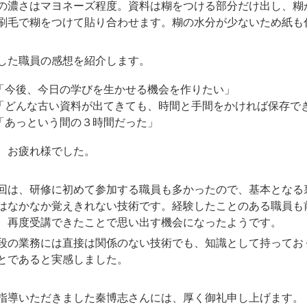
濃さはマヨネーズ程度。資料は糊をつける部分だけ出し、糊
刷毛で糊をつけて貼り合わせます。糊の水分が少ないため紙も
した職員の感想を紹介します。
「今後、今日の学びを生かせる機会を作りたい」
「どんな古い資料が出てきても、時間と手間をかければ保存で
「あっという間の３時間だった」
、お疲れ様でした。
は、研修に初めて参加する職員も多かったので、基本となる
はなかなか覚えきれない技術です。経験したことのある職員も
、再度受講できたことで思い出す機会になったようです。
の業務には直接は関係のない技術でも、知識として持ってお
とであると実感しました。
導いただきました秦博志さんには、厚く御礼申し上げます。