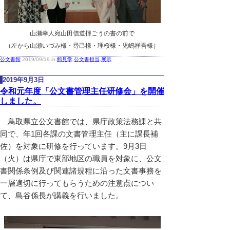
山瀬幸人宛山田信道揮ごうの書の前で
（左から山瀬いづみ様・尋己様・理桜様・児嶋祥吾様）
公文書館
2019/09/19 in
館見学
,
公文書担当
,
展示
2019年9月3日
令和元年度「公文書管理主任研修会」を開催
しました。
鳥取県立公文書館では、県庁政策法務課と共
同で、年1回各課の文書管理主任（主に課長補
佐）を対象に研修を行っています。9月3日
（火）は県庁で東部地区の職員を対象に、公文
書関係条例及び関連諸規程に沿った文書事務を
一層適切に行ってもらうための注意点につい
て、島谷係長が講義を行いました。