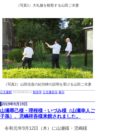
（写真1）大礼服を観覧する山田ご夫妻
（写真2）山田信道の紀功碑の説明を受ける山田ご夫妻
公文書館
2019/09/19 in
館見学
,
公文書担当
,
展示
2019年9月19日
山瀬尋己様・理桜様・いづみ様（山瀬幸人ご
子孫）、児嶋祥吾様来館されました。
令和元年9月12日（木）に山瀬様・児嶋様