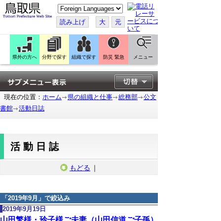
こ
の
ペ
読み上げ
大
元
ー
ジ
を
翻
訳
県外の方へ
分野で探す
組織で探す
防災 緊急
メニュー
す
る
現在の位置：
ホーム
県の組織と仕事
総務部
公文
書館
活動日誌
活動日誌
もどる
｜
「
2019年9月
」で絞込み
2019年9月19日
山田繁様・玲子様ご夫妻（山田信道ご子孫）