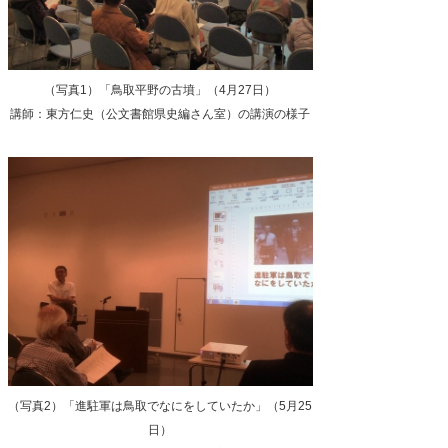
（写真1）「鳥取平野の古墳」（4月27日）
講師：東方仁史（公文書館県史編さん室）の講演の様子
（写真2）「進駐軍は鳥取でなにをしていたか」（5月25
日）