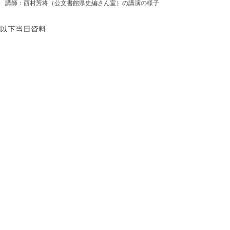
講師：西村芳将（公文書館県史編さん室）の講演の様子
以下当日資料
進駐軍は鳥取でなにをしていたか（pdf形式、
2484KB)
資料001_鳥取県の占領部隊整理メモ（PDF形
式、141KB)
資料002_記事・英文資料（PDF形式、
322KB)
資料003_鳥取軍政部・事務所の位置変遷)
（PDF形式、1104KB)
公文書館
2019/05/29 in
県史編さん室
,
講座などのイベント
▲ページ上部に戻る
と
個人情報保護
|
リンクについて
|
著作権に
り
ついて
|
アクセシビリティ
ネ
鳥取県立公文書館
ッ