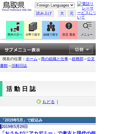
こ
の
ペ
読み上げ
大
元
ー
ジ
を
翻
訳
県外の方へ
分野で探す
組織で探す
防災 緊急
メニュー
す
る
現在の位置：
ホーム
県の組織と仕事
総務部
公文
書館
活動日誌
活動日誌
もどる
｜
「
2019年5月
」で絞込み
2019年5月29日
「おうちだにアカデミー」で考古と現代の担