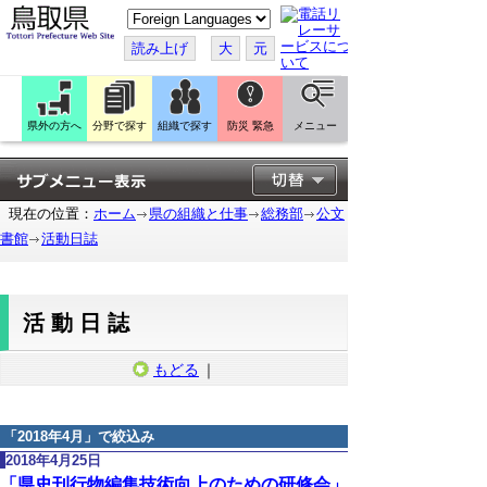
こ
の
ペ
読み上げ
大
元
ー
ジ
を
翻
訳
県外の方へ
分野で探す
組織で探す
防災 緊急
メニュー
す
る
現在の位置：
ホーム
県の組織と仕事
総務部
公文
書館
活動日誌
活動日誌
もどる
｜
「
2018年4月
」で絞込み
2018年4月25日
「県史刊行物編集技術向上のための研修会」