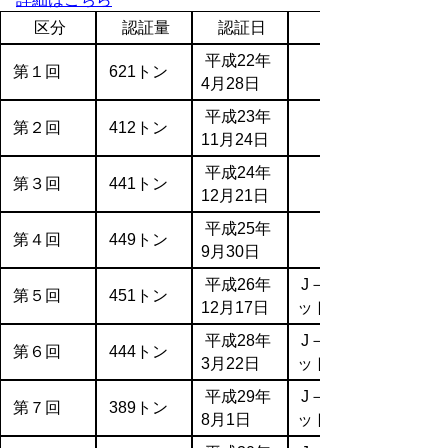
区分
認証量
認証日
備考
平成22年
第１回
621トン
4月28日
平成23年
第２回
412トン
11月24日
平成24年
第３回
441トン
12月21日
平成25年
第４回
449トン
9月30日
平成26年
J－クレジ
第５回
451トン
12月17日
ット
平成28年
J－クレジ
第６回
444トン
3月22日
ット
平成29年
J－クレジ
第７回
389トン
8月1日
ット