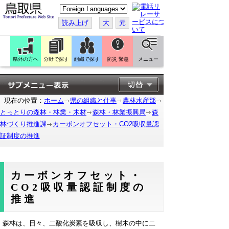
こ
の
ペ
読み上げ
大
元
ー
ジ
を
翻
訳
県外の方へ
分野で探す
組織で探す
防災 緊急
メニュー
す
る
現在の位置：
ホーム
県の組織と仕事
農林水産部
とっとりの森林・林業・木材
森林・林業振興局
森
林づくり推進課
カーボンオフセット・CO2吸収量認
証制度の推進
カーボンオフセット・
CO2吸収量認証制度の
推進
森林は、日々、二酸化炭素を吸収し、樹木の中に二