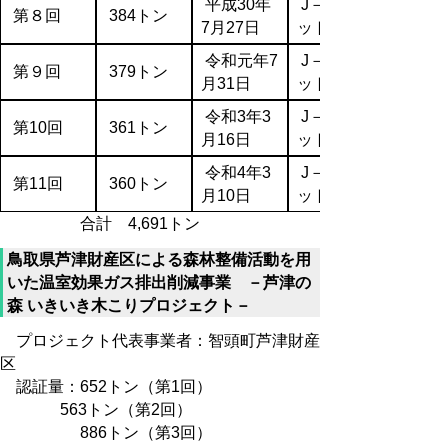
平成30年
J－クレジ
第８回
384トン
7月27日
ット
令和元年7
J－クレジ
第９回
379トン
月31日
ット
令和3年3
J－クレジ
第10回
361トン
月16日
ット
令和4年3
J－クレジ
第11回
360トン
月10日
ット
合計 4,691トン
鳥取県芦津財産区による森林整備活動を用
いた温室効果ガス排出削減事業 －芦津の
森 いきいき木こりプロジェクト－
プロジェクト代表事業者：智頭町芦津財産
区
認証量：652トン（第1回）
563トン（第2回）
886トン（第3回）